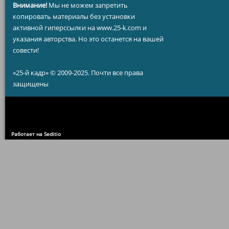
Внимание!
Мы не можем запретить
копировать материалы без установки
активной гиперссылки на www.25-k.com и
указания авторства. Но это останется на вашей
совести!
«25-й кадр» © 2009-2025. Почти все права
защищены
Работает на Seditio