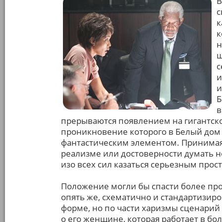
В
с
к
к
н
ш
с
и
и
Б
в
прерываются появлением на гигантско
проникновение которого в Белый дом 
фантастическим элементом. Принимая
реализме или достоверности думать н
изо всех сил казаться серьезным прос
Положение могли бы спасти более про
опять же, схематично и стандартизир
форме, но по части харизмы сценарий 
о его женщине, которая работает в бол