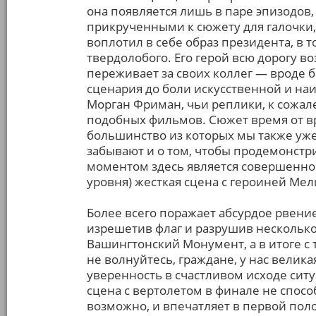
она появляется лишь в паре эпизодов,
прикрученными к сюжету для галочки,
воплотил в себе образ президента, в 
твердолобого. Его герой всю дорогу 
переживает за своих коллег — вроде б
сценария до боли искусственной и наи
Морган Фриман, чьи реплики, к сожал
подобных фильмов. Сюжет время от в
большинство из которых мы также уже 
забывают и о том, чтобы продемонст
моментом здесь является совершенно
уровня) жесткая сцена с героиней Мел
Более всего поражает абсурдое рвение
изрешетив флаг и разрушив несколько
Вашингтонский Монумент, а в итоге с 
не волнуйтесь, граждане, у нас велик
уверенность в счастливом исходе ситу
сцена с вертолетом в финале не спосо
возможно, и впечатляет в первой пол