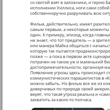
со свитой взят в заложники, и герою Ба
исполнении Уиллиса, ноги сами собой 
собственноручно разруливать всю сит
Фильм, действительно, имеет разител
самым первым, а некоторые моменты т
один. К примеру, эпизод, когда главны
не знает, что тот предатель — а зрител
или манера Майка общаться с начальст
которую так пытается продемонстриро
позже — а пока в первом акте сценари
потрачен не такою уж и маленький б
достопримечательности, организуя м
Появление угрозы здесь происходит ст
коммунистических парашютистов в «Кр
можно забыть. Но фильм все же из кож
доверчивых по природе своей америка
верят, что такая угроза реальна и «с
захватить за каких-то полчаса.