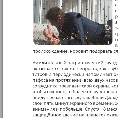
с
с
р
а
т
ц
н
в
происхождение, норовит подорвать с
Умилительный патриотический саундтр
оказывается, так же непросто, как с з
титров и периодически напоминает о
пафоса на протяжении всех двух часов
сотрудника президентской охраны, ко
чтобы наконец-то более не чувствова
ввиду несчастного случая. Эшли Джадд
свои пять минут экранного времени, х
внимания и побольше. Спустя 18 меся
защищённое здание на планете» оказыв