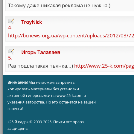
Такому даже никакая реклама не нужна!)
TroyNick
4.
http://bcnews.org.ua/wp-content/uploads/2012/03/72
Игорь Талалаев
5.
Раз пошла такая пьянка...)
http://www.25-k.com/pa
Внимание!
Мы не можем запретить
копировать материалы без установки
активной гиперссылки на www.25-k.com и
указания авторства. Но это останется на вашей
совести!
«25-й кадр» © 2009-2025. Почти все права
защищены