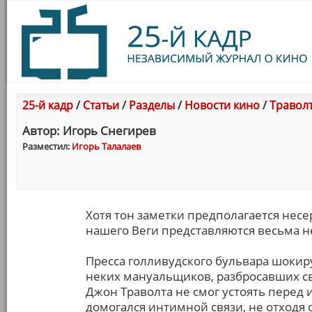
25-й кадр
/
Статьи
/
Разделы
/
Новости кино
/
Траволт
Автор: Игорь Снегирев
Разместил:
Игорь Талалаев
Хотя тон заметки предполагается нес
нашего Веги представляются весьма н
Пресса голливудского бульвара шокир
неких мануальщиков, разбросавших св
Джон Траволта не смог устоять перед 
домогался интимной связи, не отходя 