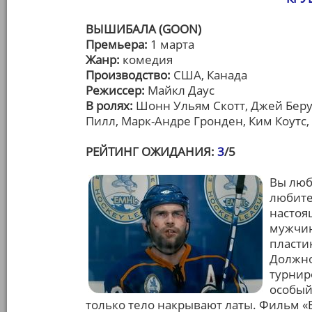
ВЫШИБАЛА (GOON)
Премьера:
1 марта
Жанр:
комедия
Производство:
США, Канада
Режиссер:
Майкл Даус
В ролях:
Шонн Ульям Скотт, Джей Бер
Пилл, Марк-Андре Гронден, Ким Коутс
РЕЙТИНГ ОЖИДАНИЯ:
3
/5
Вы люб
любите.
настоя
мужчин
пластик
Должно
турнир
особый
только тело накрывают латы. Фильм 