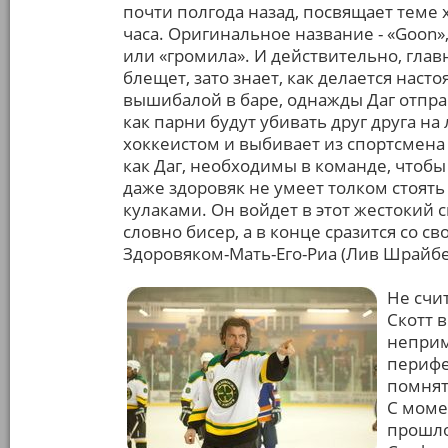
почти полгода назад, посвящает теме 
часа. Оригинальное название - «Goon»,
или «громила». И действительно, глав
блещет, зато знает, как делается нас
вышибалой в баре, однажды Даг отправ
как парни будут убивать друг друга на 
хоккеистом и выбивает из спортсмена 
как Даг, необходимы в команде, чтобы
даже здоровяк не умеет толком стоять н
кулаками. Он войдет в этот жестокий с
словно бисер, а в конце сразится со 
Здоровяком-Мать-Его-Риа (Лив Шрайбе
Не счи
Скотт 
неприм
перифе
помнят,
С моме
прошло