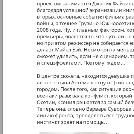
проектом занимается Джаник Файзиев
благодаря успешной экранизации книг
вторых, основные события фильма раз
войны, а точнее Грузино-Южноосетинс
2008 года. Ну, и главным фактором, к
премьеры, является то, что чуть ли н
но при этом режиссер не собирается э
делает Майкл Бэй. Несмотря на меньши
сможет удивить, если не сценарием, 
и спецэффектами. Поэтому, ждем…
В центре сюжета, находится девушка п
летнего сына Артема к отцу в Цхинвал,
городом. После того, как ситуация око
все-таки развязала конфликт, которы
Осетии, Ксения решается за самый бе
Теперь она, словно Варвара Суворова 
линию фронта, преодолеть все трудн
инстинкт зовет на помощь…