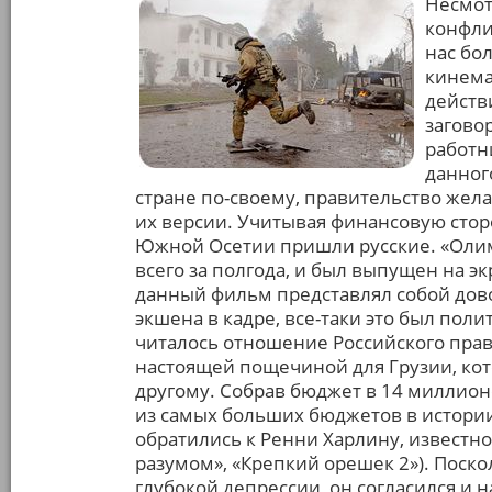
Несмот
конфли
нас бо
кинема
действи
загово
работн
данног
стране по-своему, правительство жел
их версии. Учитывая финансовую стор
Южной Осетии пришли русские. «Олим
всего за полгода, и был выпущен на эк
данный фильм представлял собой дов
экшена в кадре, все-таки это был поли
читалось отношение Российского прав
настоящей пощечиной для Грузии, ко
другому. Собрав бюджет в 14 миллионо
из самых больших бюджетов в истории
обратились к Ренни Харлину, известн
разумом», «Крепкий орешек 2»). Поско
глубокой депрессии, он согласился и 