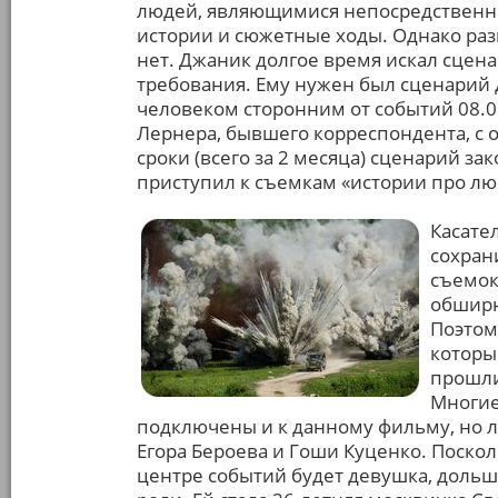
людей, являющимися непосредственны
истории и сюжетные ходы. Однако разг
нет. Джаник долгое время искал сцена
требования. Ему нужен был сценарий 
человеком сторонним от событий 08.0
Лернера, бывшего корреспондента, с 
сроки (всего за 2 месяца) сценарий за
приступил к съемкам «истории про лю
Касате
сохран
съемок
обширн
Поэтом
которы
прошли
Многие
подключены и к данному фильму, но л
Егора Бероева и Гоши Куценко. Поскол
центре событий будет девушка, дольш