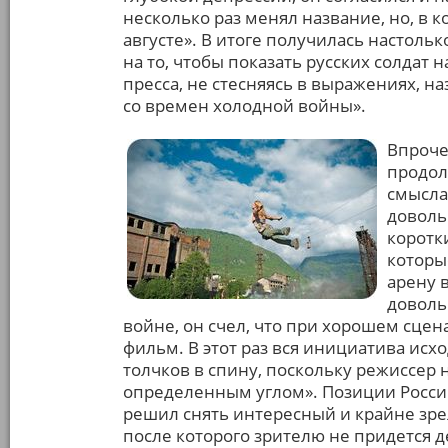
несколько раз менял название, но, в к
августе». В итоге получилась настоль
на то, чтобы показать русских солдат
пресса, не стесняясь в выражениях, 
со времен холодной войны».
Впроче
продол
смысла
доволь
коротк
которы
арену 
доволь
войне, он счел, что при хорошем сце
фильм. В этот раз вся инициатива исх
толчков в спину, поскольку режиссер н
определенным углом». Позиции России
решил снять интересный и крайне з
после которого зрителю не придется 