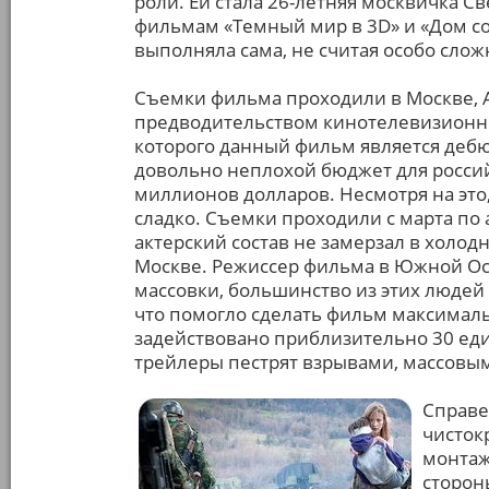
роли. Ей стала 26-летняя москвичка С
фильмам «Темный мир в 3D» и «Дом сол
выполняла сама, не считая особо слож
Съемки фильма проходили в Москве, 
предводительством кинотелевизионно
которого данный фильм является деб
довольно неплохой бюджет для россий
миллионов долларов. Несмотря на это
сладко. Съемки проходили с марта по а
актерский состав не замерзал в холод
Москве. Режиссер фильма в Южной Ос
массовки, большинство из этих людей
что помогло сделать фильм максимал
задействовано приблизительно 30 еди
трейлеры пестрят взрывами, массовы
Справе
чисток
монтаж
сторон