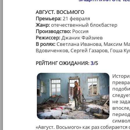
АВГУСТ. ВОСЬМОГО
Премьера:
21 февраля
Жанр:
отечественный блокбастер
Производство:
Россия
Режиссер:
Джаник Файзиев
В ролях:
Светлана Иванова, Максим Ма
Вдовиченков, Сергей Газаров, Гоша К
РЕЙТИНГ ОЖИДАНИЯ:
3
/5
Истори
превра
подоби
следует
не зад
впосле
период
символ
«Август. Восьмого» как раз собирается