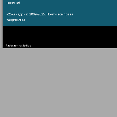
совести!
«25-й кадр» © 2009-2025. Почти все права
защищены
Работает на Seditio