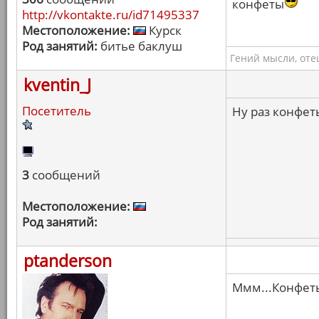
конфеты
http://vkontakte.ru/id71495337
Местоположение:
Курск
Род занятий:
битье баклуш
Гений мысли, оте
kventin_J
Посетитель
Ну раз конфеты
3
сообщений
Местоположение:
Род занятий:
ptanderson
Ммм...Конфеты