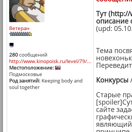
Тут (http:
описание 
(upd: 05.10
Ветеран
Тема посв
280
сообщений
новехоньк
http://www.kinopoisk.ru/level/79/...
Переведите
Местоположение:
Подмосковье
Конкурсы
Род занятий:
Keeping body and
soul together
Старые пр
[spoiler]С
сайте зад
графическ
являющийс
принципе 