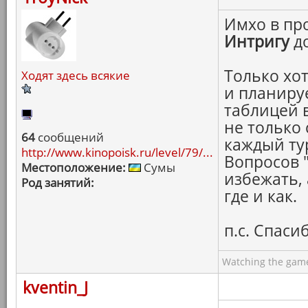
Имхо в пр
Интригу
до
Только хо
Ходят здесь всякие
и планиру
таблицей 
не только 
64
сообщений
каждый ту
http://www.kinopoisk.ru/level/79/...
Вопросов "
Местоположение:
Сумы
избежать, 
Род занятий:
где и как.
п.с. Спасиб
Watching the game
kventin_J