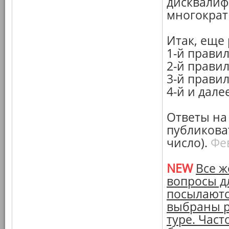
дисквалифи
многократ
Итак, еще
1-й правил
2-й правил
3-й правил
4-й и дале
Ответы на
публикова
число).
Фе
NEW
Все ж
вопросы дл
посылаютс
выбраны р
туре. Час