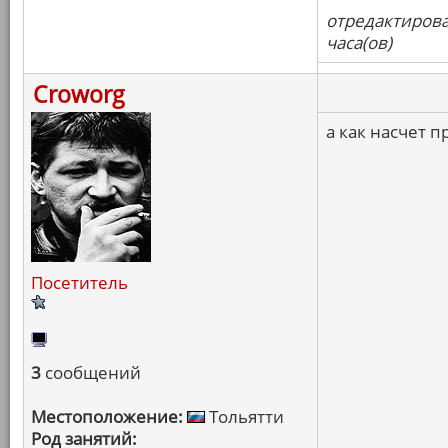
отредактирова
часа(ов)
Croworg
а как насчет 
Посетитель
3
сообщений
Местоположение:
Тольятти
Род занятий: