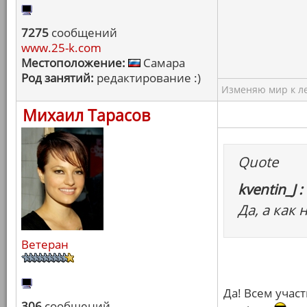
7275
сообщений
www.25-k.com
Местоположение:
Самара
Род занятий:
редактирование :)
Изменяю мир к ле
Михаил Тарасов
Quote
kventin_J :
Да, а как
Ветеран
Да! Всем учас
306
сообщений