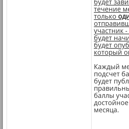
будет зави
течение м
только
од
отправивши
участник -
будет нач
будет опуб
который он
Каждый ме
подсчет ба
будет пуб
правильны
баллы уча
достойное
месяца.