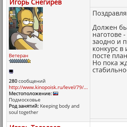
Игорь Снегирев
Поздравляе
Должен бы
наготове -
заодно и 
конкурс в
посте план
Ветеран
Но пока жд
стабильнос
280
сообщений
http://www.kinopoisk.ru/level/79/...
Местоположение:
Подмосковье
Род занятий:
Keeping body and
soul together