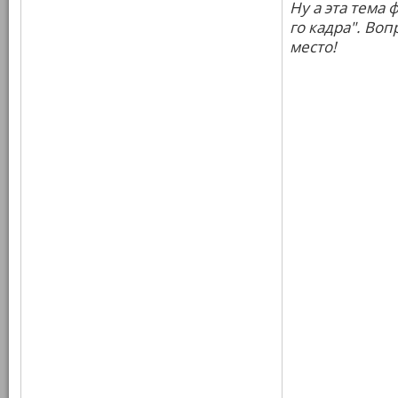
Ну а эта тема 
го кадра". Во
место!