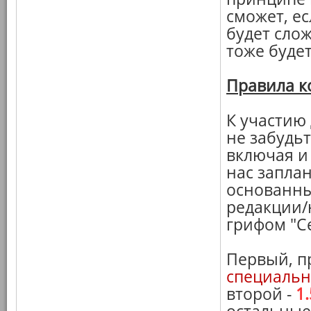
сможет, ес
будет слож
тоже будет
Правила к
К участию
не забудьт
включая и
нас запла
основанны
редакции/н
грифом "С
Первый, п
специальн
второй -
1.