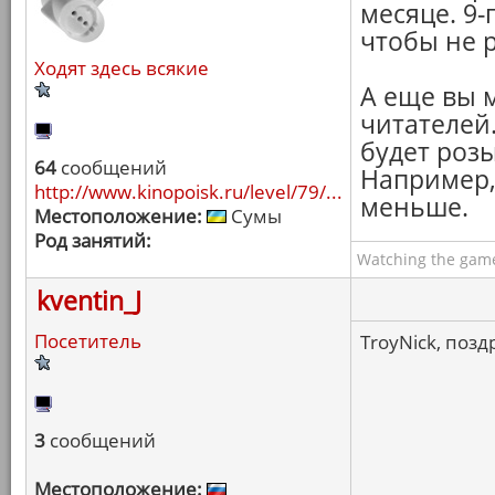
месяце. 9-г
чтобы не 
Ходят здесь всякие
А еще вы 
читателей
будет роз
64
сообщений
Например, 
http://www.kinopoisk.ru/level/79/...
меньше.
Местоположение:
Сумы
Род занятий:
Watching the game
kventin_J
Посетитель
TroyNick, позд
3
сообщений
Местоположение: