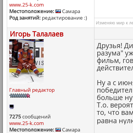
www.25-k.com
Местоположение:
Самара
Род занятий:
редактирование :)
Изменяю мир к ле
Игорь Талалаев
Друзья! Ди
разума" уж
фильм, гов
действител
Ну а с июн
победител
Главный редактор
больше ну
Т.о. вероя
то, что ва
7275
сообщений
равна нулю
www.25-k.com
Местоположение:
Самара