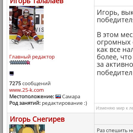
Игорь Талалаев
Игорь, вы
победител
В этом мес
огромных 
как все н
более, что
Главный редактор
за активн
победите
7275
сообщений
www.25-k.com
Местоположение:
Самара
Род занятий:
редактирование :)
Изменяю мир к ле
Игорь Снегирев
Раз спешить н