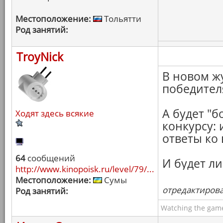
Местоположение:
Тольятти
Род занятий:
TroyNick
В новом ж
победителя
А будет "б
Ходят здесь всякие
конкурсу:
ответы ко 
64
сообщений
И будет ли
http://www.kinopoisk.ru/level/79/...
Местоположение:
Сумы
отредактировал
Род занятий:
Watching the game