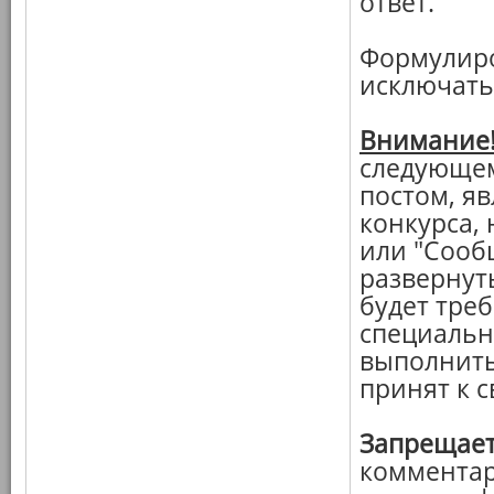
ответ.
Формулиро
исключать
Внимание
следующем
постом, я
конкурса, 
или "Сооб
развернут
будет треб
специальн
выполнить
принят к 
Запрещает
комментар