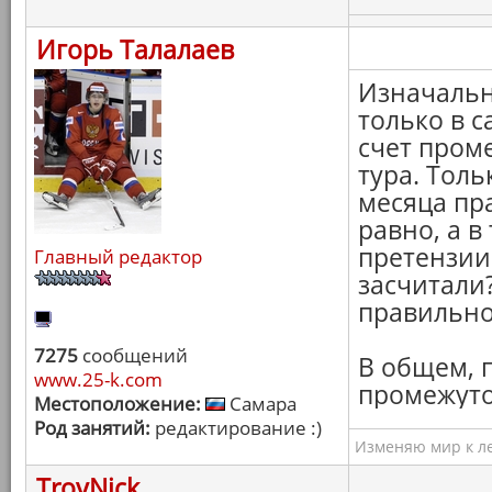
Игорь Талалаев
Изначальн
только в 
счет проме
тура. Толь
месяца пр
равно, а в
претензии
Главный редактор
засчитали?
правильно!
7275
сообщений
В общем, 
www.25-k.com
промежуто
Местоположение:
Самара
Род занятий:
редактирование :)
Изменяю мир к ле
TroyNick