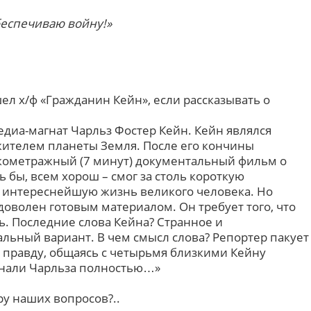
беспечиваю войну!»
шел х/ф «Гражданин Кейн», если рассказывать о
едиа-магнат Чарльз Фостер Кейн. Кейн являлся
ителем планеты Земля. После его кончины
кометражный (7 минут) документальный фильм о
ь бы, всем хорош – смог за столь короткую
 интереснейшую жизнь великого человека. Но
оволен готовым материалом. Он требует того, что
ь. Последние слова Кейна? Странное и
льный вариант. В чем смысл слова? Репортер пакует
ь правду, общаясь с четырьмя близкими Кейну
знали Чарльза полностью…»
ру наших вопросов?..