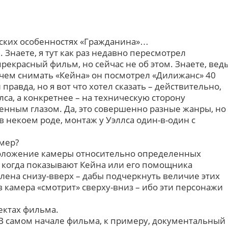
еских особенностях «Гражданина»…
е. Знаете, я тут как раз недавно пересмотрел
рекрасный фильм, но сейчас не об этом. Знаете, вед
 чем снимать «Кейна» он посмотрел «Дилижанс» 40
 правда, но я вот что хотел сказать – действительно,
са, а конкретнее – на техническую сторону
нным глазом. Да, это совершенно разные жанры, но
в некоем роде, монтаж у Уэллса один-в-один с
имер?
асположение камеры относительно определенных
о когда показывают Кейна или его помощника
лена снизу-вверх – дабы подчеркнуть величие этих
в камера «смотрит» сверху-вниз – ибо эти персонажи
пектах фильма.
ь! В самом начале фильма, к примеру, документальный