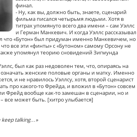
финал.
- Ну, как вы, должно быть, знаете, сценарий
фильма писался четырьмя людьми. Хотя в
титрах упомянуто всего два имени – сам Уэллс
и Герман Манкевич. И когда Уэллс рассказывал
азал что «Бутон» был придуман именно Манкевичем, но
 что все эти «финты» с «Бутоном» самому Орсону не
н также упомянул теорию сновидений Зигмунда
Уэллс, был как раз недоволен тем, что, опираясь на
 означать женские половые органы и матку. Именно
жется, и не нравилось Уэллсу, хотя, второй сценарист
ь про какого-то Фрейда, и вложил в «Бутон» совсем
ли Фрейд вообще как-то замешан в сценарии, но и
– все может быть. [хитро улыбается]
e keep talking…»