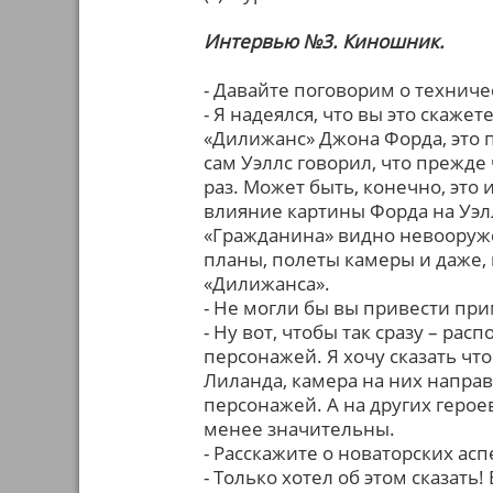
Интервью №3. Киношник.
- Давайте поговорим о технич
- Я надеялся, что вы это скажет
«Дилижанс» Джона Форда, это п
сам Уэллс говорил, что прежде
раз. Может быть, конечно, это и
влияние картины Форда на Уэлл
«Гражданина» видно невооруже
планы, полеты камеры и даже, 
«Дилижанса».
- Не могли бы вы привести пр
- Ну вот, чтобы так сразу – р
персонажей. Я хочу сказать чт
Лиланда, камера на них направ
персонажей. А на других герое
менее значительны.
- Расскажите о новаторских ас
- Только хотел об этом сказат