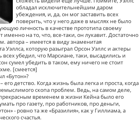
схожесть видели еще лучше. Поймите, Уэллс
обладал исключительнейшим даром
убеждения, и, да, он мог заставить всех
поверить, что у него даже в мыслях не было
ующую личность в качестве прототипа своему
 именно на то, что, все-таки, он лукавит. Достаточно
. автора – имеется в виду знаменитая
а Уэллса, которую разыграл Орсон Уэллс и актеры
 всех убедил, что Марсиане, таки, высадились и
сон сумел убедить в таком, ему ничего не стоит
хме. [смеется]
ыл «Бутон»?
 – его детство. Когда жизнь была легка и проста, когда
немыслимого скопа проблем. Ведь, на самом деле,
рекрасным временем в жизни Кейна было его
умать про газету, про работников, про деньги,
он» - ровно та же «Бразилия», как у Гиллиама, а
еского счастья.