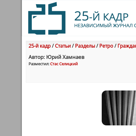
25-й кадр
/
Статьи
/
Разделы
/
Ретро
/
Граждан
Автор: Юрий Хамнаев
Разместил:
Стас Селицкий