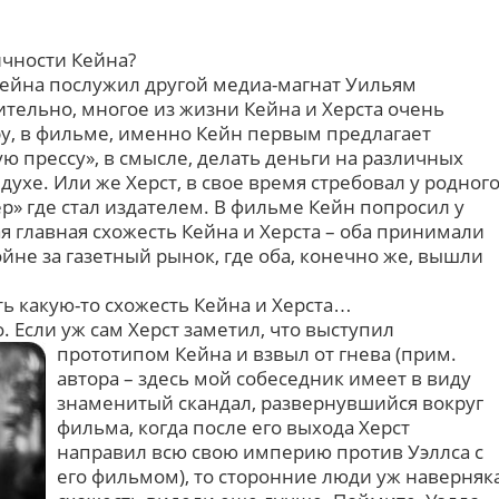
ичности Кейна?
 Кейна послужил другой медиа-магнат Уильям
ительно, многое из жизни Кейна и Херста очень
ру, в фильме, именно Кейн первым предлагает
ю прессу», в смысле, делать деньги на различных
 духе. Или же Херст, в свое время стребовал у родног
» где стал издателем. В фильме Кейн попросил у
ая главная схожесть Кейна и Херста – оба принимали
не за газетный рынок, где оба, конечно же, вышли
оть какую-то схожесть Кейна и Херста…
о. Если уж сам Херст заметил, что выступил
прототипом
Кейна и взвыл от гнева (прим.
автора – здесь мой собеседник имеет в виду
знаменитый скандал, развернувшийся вокруг
фильма, когда после его выхода Херст
направил всю свою империю против Уэллса с
его фильмом), то сторонние люди уж наверняк