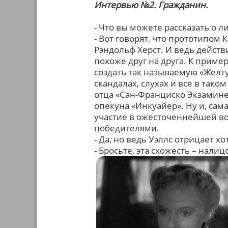
Интервью №2. Гражданин.
- Что вы можете рассказать о л
- Вот говорят, что прототипом
Рэндольф Херст. И ведь действ
похоже друг на друга. К приме
создать так называемую «Желту
скандалах, слухах и все в таком
отца «Сан-Франциско Экзаминер
опекуна «Инкуайер». Ну и, сам
участие в ожесточеннейшей вой
победителями.
- Да, но ведь Уэллс отрицает х
- Бросьте, эта схожесть – налиц