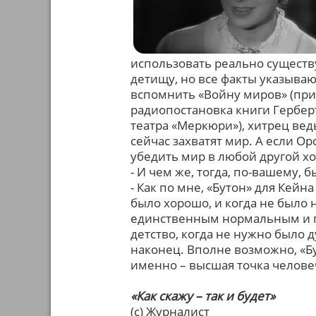
использовать реально существ
детищу, но все факты указывают
вспомнить «Войну миров» (прим
радиопостановка книги Герберт
театра «Меркюри»), хитрец ведь
сейчас захватят мир. А если Ор
убедить мир в любой другой хо
- И чем же, тогда, по-вашему, б
- Как по мне, «Бутон» для Кейна
было хорошо, и когда не было 
единственным нормальным и п
детство, когда не нужно было д
наконец. Вполне возможно, «Бут
именно – высшая точка человеч
«Как скажу – так и будет»
(с) Журналист