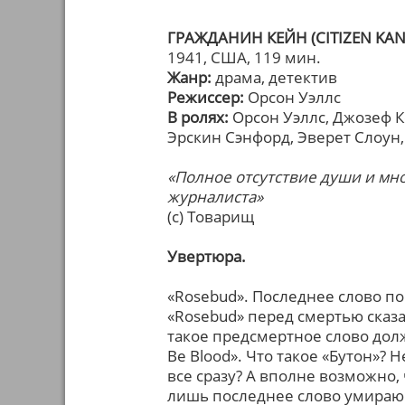
ГРАЖДАНИН КЕЙН (CITIZEN KAN
1941, США, 119 мин.
Жанр:
драма, детектив
Режиссер:
Орсон Уэллс
В ролях:
Орсон Уэллс, Джозеф Ко
Эрскин Сэнфорд, Эверет Слоун
«Полное отсутствие души и мн
журналиста»
(с) Товарищ
Увертюра.
«Rosebud». Последнее слово п
«Rosebud» перед смертью сказ
такое предсмертное слово долж
Be Blood». Что такое «Бутон»?
все сразу? А вполне возможно, 
лишь последнее слово умираю