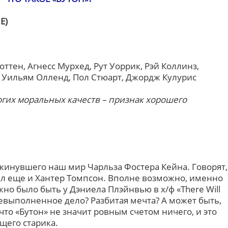
E)
ттен, Агнесс Мурхед, Рут Уоррик, Рэй Коллинз,
, Уильям Олленд, Пол Стюарт, Джордж Кулурис
огих моральных качеств – признак хорошего
окинувшего наш мир Чарльза Фостера Кейна. Говорят,
ал еще и Хантер Томпсон. Вполне возможно, именно
но было быть у Дэниела Плэйнвью в х/ф «There Will
 Невыполненное дело? Разбитая мечта? А может быть,
что «Бутон» не значит ровным счетом ничего, и это
щего старика.