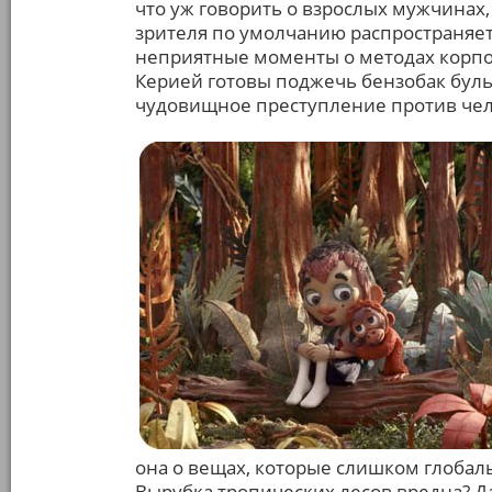
что уж говорить о взрослых мужчинах
зрителя по умолчанию распространяетс
неприятные моменты о методах корпо
Керией готовы поджечь бензобак буль
чудовищное преступление против чел
она о вещах, которые слишком глобал
Вырубка тропических лесов вредна? Да