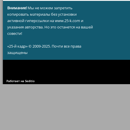
Внимание!
Мы не можем запретить
копировать материалы без установки
активной гиперссылки на www.25-k.com и
указания авторства. Но это останется на вашей
совести!
«25-й кадр» © 2009-2025. Почти все права
защищены
Работает на Seditio