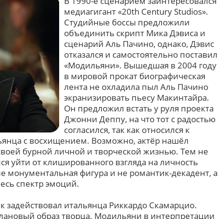
В 1990-е сценарием заинтересовался
медиагигант «20th Century Studios».
Студийные боссы предложили
объединить скрипт Мика Дэвиса и
сценарий Аль Пачино, однако, Дэвис
отказался и самостоятельно поставил
«Модильяни». Вышедшая в 2004 году
в мировой прокат биографическая
лента не охладила пыл Аль Пачино
экранизировать пьесу Макинтайра.
Он предложил встать у руля проекта
Джонни Деппу, на что тот с радостью
согласился, так как относился к
ьянца с восхищением. Возможно, актёр нашёл
своей бурной личной и творческой жизнью. Тем не
ся уйти от клишированного взгляда на личность
не монументальная фигура и не романтик-декадент, а
есь спектр эмоций.
 задействовал итальянца Риккардо Скамарцио.
плановый образ творца. Модильяни в интерпретации