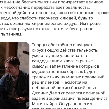
из внешне беспутной жизни произрастает великое
ек неосознанно перерабатывает реальность,
военной действительности, так и собственные страхи
воду, что слабости творческих людей, будь то
ства, объясняются ранимостью их душ. Им проще
шить глас разума похотью, нежели бесстрашно
спытаниям.
Творцы обострённо ощущают
окружающую действительность,
умеют лучше улавливать в
каждодневном хаосе скрытые
смыслы, запечатление которых в
художественных образах будет
тревожить душу многих поколений
реципиентов. Несмотря на
небольшой режиссёрский опыт,
Джонни Депп справился с основной
задачей экранизации пьесы Денниса
Макинтайра. Он уравновесил
эксцентричное поведение