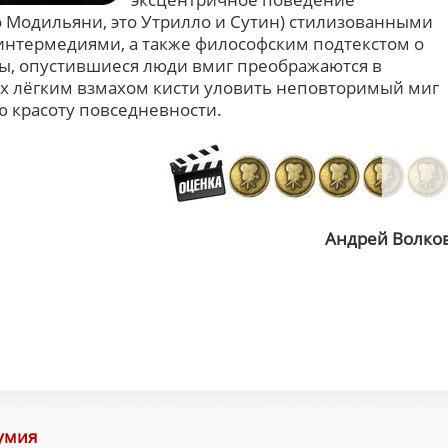
 Модильяни, это Утрилло и Сутин) стилизованными
интермедиями, а также философским подтекстом о
 бы, опустившиеся люди вмиг преображаются в
х лёгким взмахом кисти уловить неповторимый миг
ю красоту повседневности.
Андрей Волко
умия