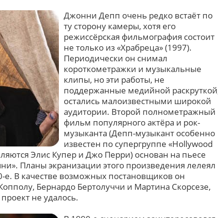
Джонни Депп очень редко встаёт по
ту сторону камеры, хотя его
режиссёрская фильмография состоит
не только из «Храбреца» (1997).
Периодически он снимал
короткометражки и музыкальные
клипы, но эти работы, не
поддержанные медийной раскруткой
остались малоизвестными широкой
аудитории. Второй полнометражный
фильм популярного актёра и рок-
музыканта (Депп-музыкант особенно
известен по супергруппе «Hollywood
являются Элис Купер и Джо Перри) основан на пьесе
ни». Планы экранизации этого произведения лелеял
0-е. В качестве возможных постановщиков он
Копполу, Бернардо Бертолуччи и Мартина Скорсезе,
 проект не удалось.