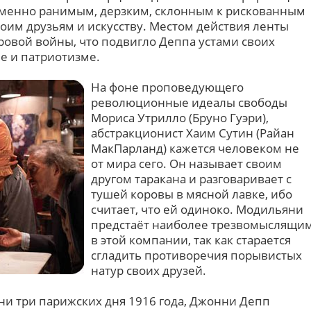
менно ранимым, дерзким, склонным к рискованным
воим друзьям и искусству. Местом действия ленты
овой войны, что подвигло Деппа устами своих
е и патриотизме.
На фоне проповедующего
революционные идеалы свободы
Мориса Утрилло (Бруно Гуэри),
абстракционист Хаим Сутин (Райан
МакПарланд) кажется человеком не
от мира сего. Он называет своим
другом таракана и разговаривает с
тушей коровы в мясной лавке, ибо
считает, что ей одиноко. Модильяни
предстаёт наиболее трезвомыслящи
в этой компании, так как старается
сгладить противоречия порывистых
натур своих друзей.
и три парижских дня 1916 года, Джонни Депп