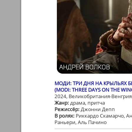
МОДИ: ТРИ ДНЯ НА КРЫЛЬЯХ 
(MODI: THREE DAYS ON THE WIN
2024, Великобритания-Венгрия
Жанр:
драма, притча
Режиссёр:
Джонни Депп
В ролях:
Риккардо Скамарчо, Ан
Раньери, Аль Пачино