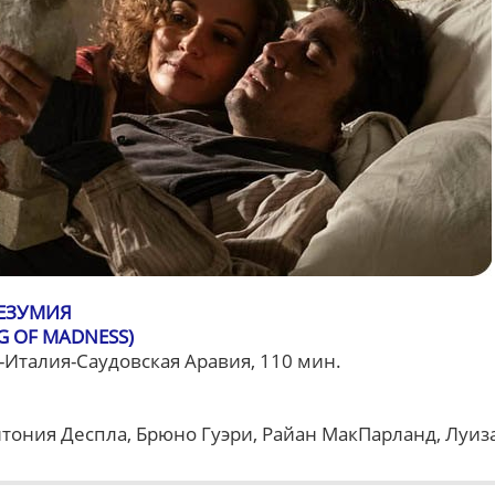
БЕЗУМИЯ
G OF MADNESS)
-Италия-Саудовская Аравия, 110 мин.
тония Деспла, Брюно Гуэри, Райан МакПарланд, Луиз