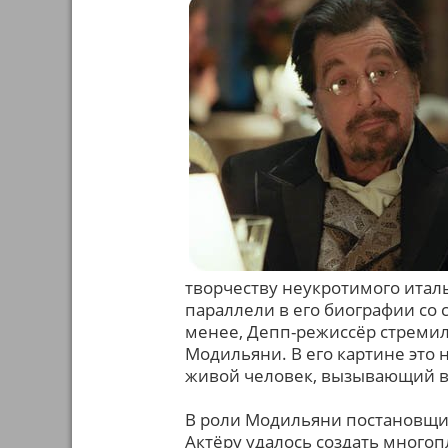
творчеству неукротимого итал
параллели в его биографии со 
менее, Депп-режиссёр стремил
Модильяни. В его картине это 
живой человек, вызывающий в
В роли Модильяни постановщик
Актёру удалось создать много