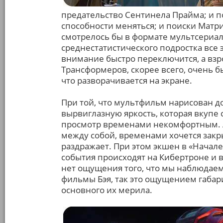
предательство Сентинела Прайма; и 
способности меняться; и поиски Матр
смотрелось бы в формате мультсериала
среднестатистического подростка все
внимание быстро переключится, а взр
Трансформеров, скорее всего, очень бы
что разворачивается на экране.
При той, что мультфильм нарисован до
вырвиглазную яркость, которая вкупе 
просмотр временами некомфортным. А
между собой, временами хочется закр
раздражает. При этом экшен в «Начале»
события происходят на Кибертроне и 
нет ощущения того, что мы наблюдаем
фильмы Бэя, так это ощущением габар
основного их мерила.