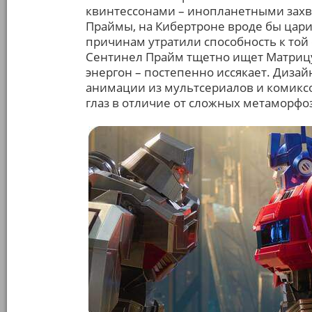
квинтессонами – инопланетными захва
Праймы, на Кибертроне вроде бы цар
причинам утратили способность к той
Сентинел Прайм тщетно ищет Матрицу 
энергон – постепенно иссякает. Диза
анимации из мультсериалов и комиксо
глаз в отличие от сложных метаморф