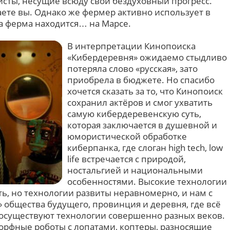
исты, несущие всюду свой бездуховный прогресс.
аете вы. Однако же фермер активно использует в
ма ферма находится… на Марсе.
В интерпретации Кинопоиска
«Кибердеревня» ожидаемо стыдливо
потеряла слово «русская», зато
приобрела в бюджете. Но спасибо
хочется сказать за то, что Кинопоиск
сохранил актёров и смог ухватить
самую кибердеревенскую суть,
которая заключается в душевной и
юмористической обработке
киберпанка, где слоган high tech, low
life встречается с природой,
ностальгией и национальными
особенностями. Высокие технологии
ть, но технологии развиты неравномерно, и нам с
 общества будущего, провинция и деревня, где всё
 сосуществуют технологии совершенно разных веков.
орфные роботы с лопатами, коптеры, разносящие