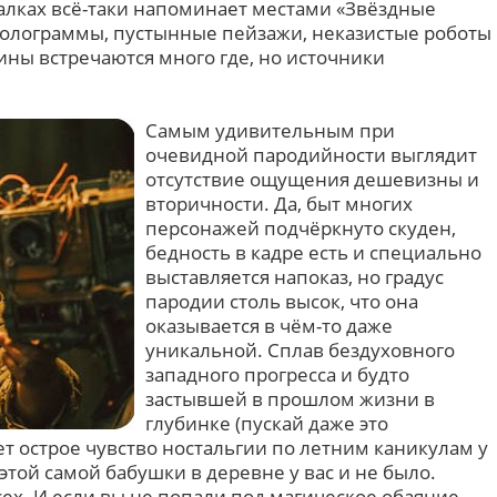
лках всё-таки напоминает местами «Звёздные
голограммы, пустынные пейзажи, неказистые роботы
ы встречаются много где, но источники
Самым удивительным при
очевидной пародийности выглядит
отсутствие ощущения дешевизны и
вторичности. Да, быт многих
персонажей подчёркнуто скуден,
бедность в кадре есть и специально
выставляется напоказ, но градус
пародии столь высок, что она
оказывается в чём-то даже
уникальной. Сплав бездуховного
западного прогресса и будто
застывшей в прошлом жизни в
глубинке (пускай даже это
т острое чувство ностальгии по летним каникулам у
этой самой бабушки в деревне у вас и не было.
всех. И если вы не попали под магическое обаяние