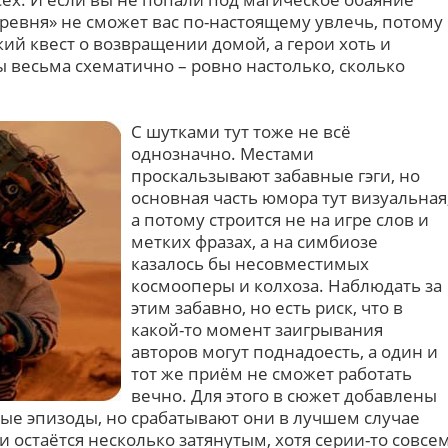
еревня» не сможет вас по-настоящему увлечь, потому
кий квест о возвращении домой, а герои хоть и
 весьма схематично – ровно настолько, сколько
С шутками тут тоже не всё
однозначно. Местами
проскальзывают забавные гэги, но
основная часть юмора тут визуальная
а потому строится не на игре слов и
метких фразах, а на симбиозе
казалось бы несовместимых
космооперы и колхоза. Наблюдать за
этим забавно, но есть риск, что в
какой-то момент заигрывания
авторов могут поднадоесть, а один и
тот же приём не сможет работать
вечно. Для этого в сюжет добавлены
е эпизоды, но срабатывают они в лучшем случае
 и остаётся несколько затянутым, хотя серии-то совсе