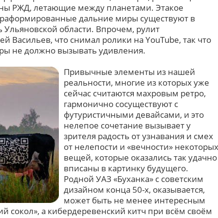
оны РЖД, летающие между планетами. Этакое
ерраформированные дальние миры существуют в
ь Ульяновской области. Впрочем, рулит
ей Васильев, что снимал ролики на YouTube, так что
ры не должно вызывать удивления.
Привычные элементы из нашей
реальности, многие из которых уже
сейчас считаются махровым ретро,
гармонично сосуществуют с
футуристичными девайсами, и это
нелепое сочетание вызывает у
зрителя радость от узнавания и смех
от нелепости и «вечности» некоторы
вещей, которые оказались так удачно
вписаны в картинку будущего.
Родной УАЗ «Буханка» с советским
дизайном конца 50-х, оказывается,
может быть не менее интересным
ий сокол», а кибердеревенский китч при всём своём