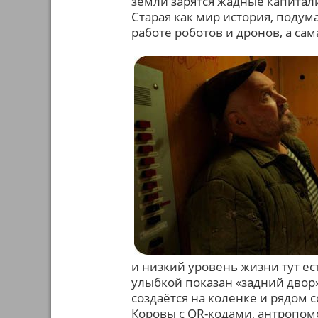
земли зарятся жадные капитал
Старая как мир история, подум
работе роботов и дронов, а са
и низкий уровень жизни тут ес
улыбкой показан «задний двор»
создаётся на коленке и рядом
Коровы с QR-кодами, антропом