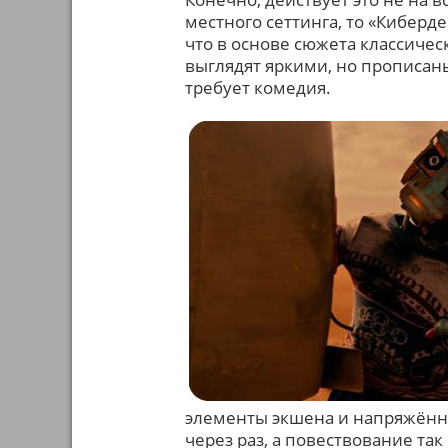
местного сеттинга, то «Киберд
что в основе сюжета классичес
выглядят яркими, но прописаны
требует комедия.
элементы экшена и напряжённы
через раз, а повествование так