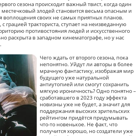
рвого сезона происходит важный твист, когда один
и местечковый злодей становится весьма опасным и
я воплощения своих не самых приятных планов.
 с грацией тракториста, ступает на неизведанную
рриторию противостояния людей и искусственного
ьно раскрыта в западном кинематографе, но у нас
.
Чего ждать от второго сезона, пока
непонятно. Уйдут ли авторы в более
мрачную фантастику, изображая мир
будущего уже натуральной
антиутопией или смогут сохранить
мягкую ироничность? Одно понятно –
сработавшего в 2023 году эффекта
новизны уже не будет, а значит для
поддержания высоких зрительских
рейтингом придётся придумывать
что-то новенькое. Не факт, что
получится хорошо, но создатели уже