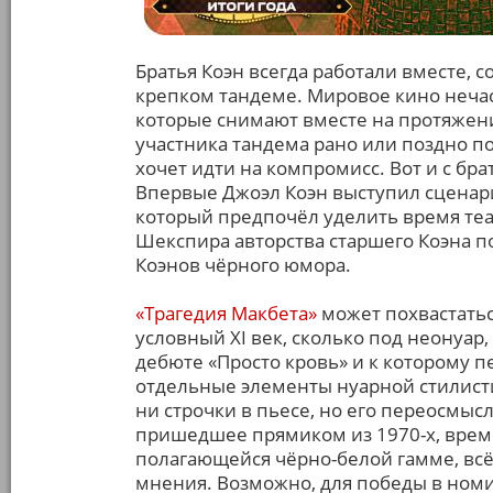
Братья Коэн всегда работали вместе, 
крепком тандеме. Мировое кино неча
которые снимают вместе на протяжении
участника тандема рано или поздно по
хочет идти на компромисс. Вот и с бр
Впервые Джоэл Коэн выступил сценари
который предпочёл уделить время теа
Шекспира авторства старшего Коэна п
Коэнов чёрного юмора.
«Трагедия Макбета»
может похвастатьс
условный XI век, сколько под неонуар,
дебюте «Просто кровь» и к которому 
отдельные элементы нуарной стилист
ни строчки в пьесе, но его переосмыс
пришедшее прямиком из 1970-х, време
полагающейся чёрно-белой гамме, вс
мнения. Возможно, для победы в ном