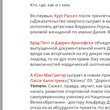
Кто, где, как и с кем.
Во-первых,
Курт Рассел
после трехлетн
(«Доказательство смерти») сыграет в 
исполнять детектива Вирджила Лоуна, 
роковой женщиной по имени Далия. В
Брэд Питт
и
Даррен Аронофски
объедин
выпущенной документальной книге Дж
вроде как вторгшиеся на эту дикую тер
людоед, то ли дух этих краев. Ему ок
возможностей нордический охотничий
А
Юэн МакГрегор
сыграет в новом про
Лассе Халлстрема
("Хатико" 09, "Дорог
Yemen».
Сюжет, правда, звучит, как Ш
начать развитие спортивной ловли лос
самоуверенному ученому из Национал
Великобритании - доктору Альфреду Д
отказ из-за абсурдности проекта. Но 