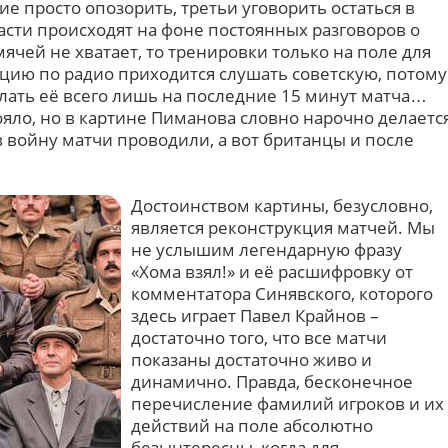
ие просто опозорить, третьи уговорить остаться в
асти происходят на фоне постоянных разговоров о
мячей не хватает, то тренировки только на поле для
яцию по радио приходится слушать советскую, потому
елать её всего лишь на последние 15 минут матча…
тояло, но в картине Пиманова словно нарочно делаетс
 в войну матчи проводили, а вот британцы и после
Достоинством картины, безусловно,
является реконструкция матчей. Мы
не услышим легендарную фразу
«Хома взял!» и её расшифровку от
комментатора Синявского, которого
здесь играет Павел Крайнов –
достаточно того, что все матчи
показаны достаточно живо и
динамично. Правда, бесконечное
перечисление фамилий игроков и их
действий на поле абсолютно
безынтересны, когда для