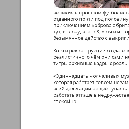
великие в прошлом футболисты
отданного почти под половин
приключениям Боброва с британ
тут, к слову, всего 3, хотя в и
безымянное действо с выкрик
Хотя в реконструкции создател
реалистично, о чём они сами 
титры архивные кадры с реаль
«Одиннадцать молчаливых мужч
которая работает совсем незаме
всей делегации не даёт упасть 
работать атташе в недружеств
спокойно.