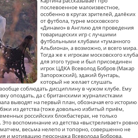
Картина рассказывает про
послевоенное малоизвестное,
особенно в кругах зрителей, далёких
от футбола, турне московского
«Динамо» в Англию для проведения
товарищеских игр с лучшими
футбольными клубами «туманного
Альбиона», а возможно, и всего мира.
Тогда же к игрокам московского клуба
для этого турне и был присоединен
игрок ЦДКА Всеволод Бобров (Макар
Запорожский), эдакий бунтарь,
который не желает слушать
 вообще соблюдать дисциплину в чужом клубе. Ему
овку опоздать, да с британскими журналистками
ачала выводят на первый план, обозначая его историю
бэки из детства (тоже довольно избитый приём,
менных российских блокбастерах, не только
. Это воспоминание из детства «выстреливает» ровно
матчем, весьма нелепо и топорно, совершенно не
ия и мотивацию персонажа Всеволода Боброва.