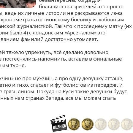
большинства зрителей это просто
, ведь их личные истории не раскрываются из-за
у хронометража шпионскому боевику и любовным
ской журналисткой. Так что к последнему матчу (их
стории было 4) с лондонским «Арсеналом» это
иванием фамилий достаточно утомляет.
ей тяжело упрекнуть, всё сделано довольно
не постеснялись напомнить, вставив в финальные
ным турне.
ин» не про мужчин, а про одну девушку атташе,
тно и тихо, спасает и футболистов из передряг, и
в грязь лицом. Покуда на Руси такие девушки будут
енных нам странах Запада, все мы можем спать