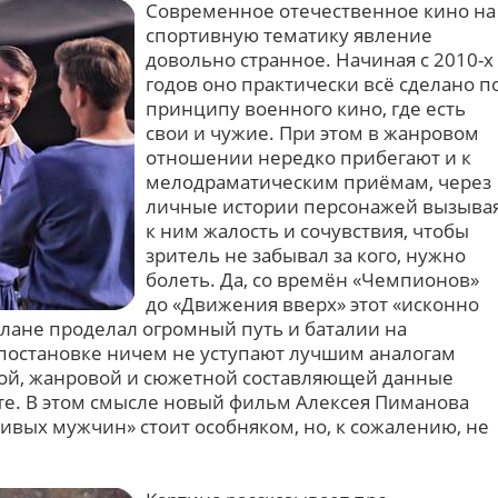
Современное отечественное кино на
спортивную тематику явление
довольно странное. Начиная с 2010-х
годов оно практически всё сделано п
принципу военного кино, где есть
свои и чужие. При этом в жанровом
отношении нередко прибегают и к
мелодраматическим приёмам, через
личные истории персонажей вызыва
к ним жалость и сочувствия, чтобы
зритель не забывал за кого, нужно
болеть. Да, со времён «Чемпионов»
до «Движения вверх» этот «исконно
плане проделал огромный путь и баталии на
постановке ничем не уступают лучшим аналогам
ной, жанровой и сюжетной составляющей данные
сте. В этом смысле новый фильм Алексея Пиманова
ивых мужчин» стоит особняком, но, к сожалению, не