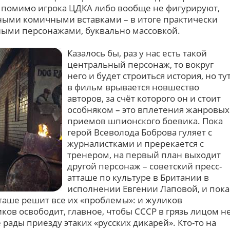
 помимо игрока ЦДКА либо вообще не фигурируют,
ными комичными вставками – в итоге практически
ными персонажами, буквально массовкой.
Казалось бы, раз у нас есть такой
центральный персонаж, то вокруг
него и будет строиться история, но ту
в фильм врывается новшество
авторов, за счёт которого он и стоит
особняком – это вплетения жанровых
приемов шпионского боевика. Пока
герой Всеволода Боброва гуляет с
журналистками и пререкается с
тренером, на первый план выходит
другой персонаж – советский пресс-
атташе по культуре в Британии в
исполнении Евгении Лаповой, и пока
атташе решит все их «проблемы»: и жуликов
ков освободит, главное, чтобы СССР в грязь лицом н
 рады приезду этаких «русских дикарей». Кто-то на