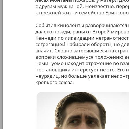
с другим мужчиной. Неизвестно, перер
к прежней жизни семейство Бринсоно
События киноленты разворачиваются в 
далеко позади, раны от Второй миров
Кеннеди по ликвидации неграмотности
сегрегацией набирали обороты, но для
значит. Словно затерявшиеся на стра
вопреки сложившемуся положению ве
неминуемо находит отражение во вза
постановщика интересует не это. Его
неурядиц, но больше увлекает некон
крепкого союза.