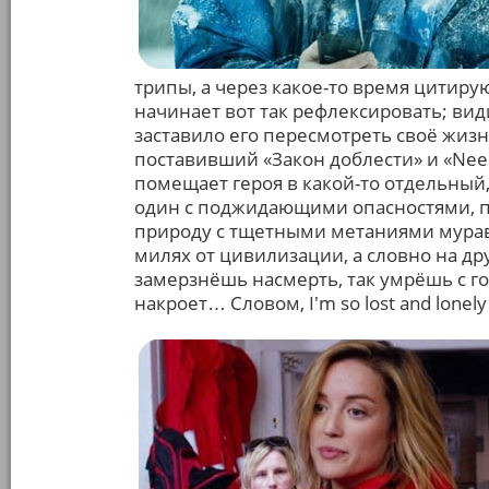
трипы, а через какое-то время цитир
начинает вот так рефлексировать; ви
заставило его пересмотреть своё жизн
поставивший «Закон доблести» и «Need
помещает героя в какой-то отдельный,
один с поджидающими опасностями, 
природу с тщетными метаниями муравь
милях от цивилизации, а словно на дру
замерзнёшь насмерть, так умрёшь с го
накроет… Словом, I'm so lost and lonely