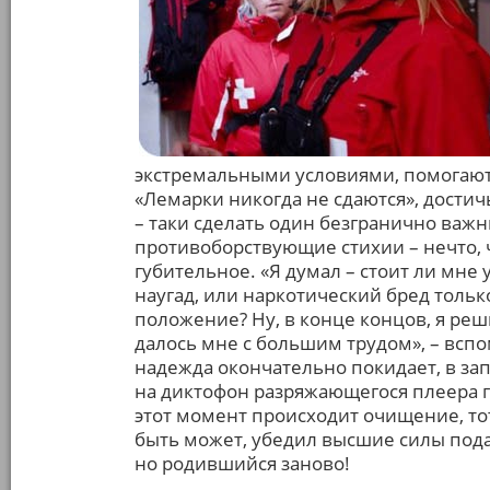
экстремальными условиями, помогают
«Лемарки никогда не сдаются», достич
– таки сделать один безгранично важн
противоборствующие стихии – нечто, 
губительное. «Я думал – стоит ли мне
наугад, или наркотический бред тольк
положение? Ну, в конце концов, я реш
далось мне с большим трудом», – вспом
надежда окончательно покидает, в зап
на диктофон разряжающегося плеера г
этот момент происходит очищение, то
быть может, убедил высшие силы под
но родившийся заново!