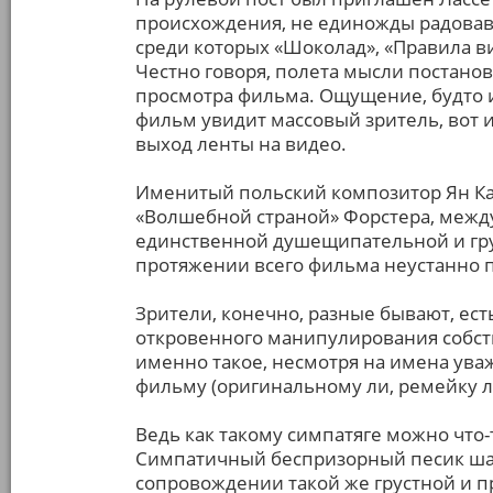
происхождения, не единожды радова
среди которых «Шоколад», «Правила ви
Честно говоря, полета мысли постано
просмотра фильма. Ощущение, будто и 
фильм увидит массовый зритель, вот и
выход ленты на видео.
Именитый польский композитор Ян Кач
«Волшебной страной» Форстера, межд
единственной душещипательной и грус
протяжении всего фильма неустанно п
Зрители, конечно, разные бывают, ест
откровенного манипулирования собс
именно такое, несмотря на имена ува
фильму (оригинальному ли, ремейку ли
Ведь как такому симпатяге можно что-
Симпатичный беспризорный песик шаг
сопровождении такой же грустной и п