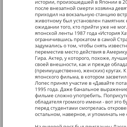
истории, произошедшей в Японии в 20
после внезапной смерти хозяина девят
приходил на вокзальную станцию встре
животному был установлен памятник на
ожидании того, кто прийти уже не мо
японской ленты 1987 года «История Хат
ограничившись прокатом в самой Стра
задумались о том, чтобы снять извест
переместив место действия в Америку
Гира. Актер, у которого, похоже, лучш
своей внешности, как и прежде облад
(преимущественно, женских) кругах. К 
японского фильма, в котором засветил
Лопес принял участие в «Давайте по
1995 года. Даже банальное выражение
фильме сложно употребить. Поприсутст
обладателя громкого имени - вот это 
перед студентами смотрелась откровен
остальном, наверное, и упоминать не 
На рулевой пост был приглашен Лассе