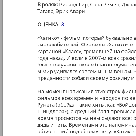
В ролях:
Ричард Гир, Сара Ремер, Джоа
Тагава, Эрик Авари
ОЦЕНКА:
3
«Хатико» - фильм, который буквально
кинолюбителей. Феномен «Хатико» мо
картиной «Класс», гремевшей на файл
года назад. И если в 2007-м всех сраз
благополучной школе благополучной ст
м мир удивился совсем иным вещам. 
преданности собаки своему хозяину и 
На момент написания этих строк филь
фильмов всех времен и народов по в
Рунета (обойдя такие хиты, как «Бойц
Шиндлера»), а средний балл превысил 
время просмотра на нем рыдают все: о
дядь и теть. Временами это напомина
объяснений подобному нету. «Хатико: