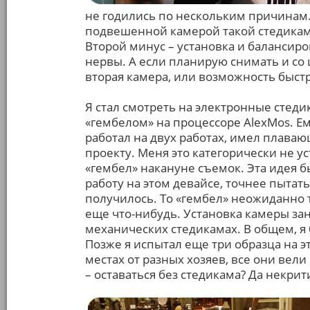
не годились по нескольким причинам. 
подвешенной камерой такой стедика
Второй минус – установка и балансиров
нервы. А если планирую снимать и со 
вторая камера, или возможность быст
Я стал смотреть на электронные стед
«гембелом» на процессоре AlexMos. Е
работал на двух работах, имел плава
проекту. Меня это категорически не у
«гембел» накануне съемок. Эта идея б
работу на этом девайсе, точнее пытаться
получилось. То «гембел» неожиданно т
еще что-нибудь. Установка камеры за
механических стедикамах. В общем, я
Позже я испытал еще три образца на э
местах от разных хозяев, все они вел
– оставаться без стедикама? Да некри