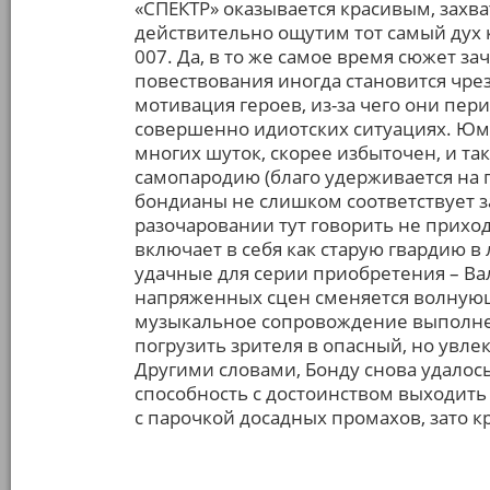
«СПЕКТР» оказывается красивым, зах
действительно ощутим тот самый дух 
007. Да, в то же самое время сюжет з
повествования иногда становится чре
мотивация героев, из-за чего они пер
совершенно идиотских ситуациях. Юмо
многих шуток, скорее избыточен, и та
самопародию (благо удерживается на 
бондианы не слишком соответствует 
разочаровании тут говорить не прихо
включает в себя как старую гвардию в
удачные для серии приобретения – Валь
напряженных сцен сменяется волнующ
музыкальное сопровождение выполнен
погрузить зрителя в опасный, но увл
Другими словами, Бонду снова удалос
способность с достоинством выходить 
с парочкой досадных промахов, зато к