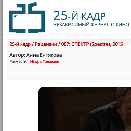
25-й кадр
/
Рецензии
/
007: СПЕКТР (Spectre), 2015
Автор: Анна Ентякова
Разместил:
Игорь Талалаев