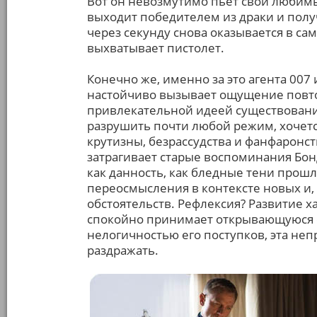
Вот он невозмутимо пьет свой любимый
выходит победителем из драки и полу
через секунду снова оказывается в са
выхватывает пистолет.
Конечно же, именно за это агента 007 
настойчиво вызывает ощущение повто
привлекательной идеей существовани
разрушить почти любой режим, хочетс
крутизны, безрассудства и фанфаронст
затрагивает старые воспоминания Бонд
как данность, как бледные тени прош
переосмысления в контексте новых и,
обстоятельств. Рефлексия? Развитие х
спокойно принимает открывающуюся е
нелогичностью его поступков, эта не
раздражать.