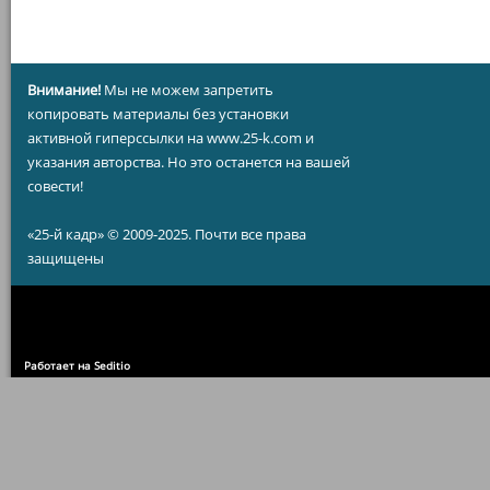
Внимание!
Мы не можем запретить
копировать материалы без установки
активной гиперссылки на www.25-k.com и
указания авторства. Но это останется на вашей
совести!
«25-й кадр» © 2009-2025. Почти все права
защищены
Работает на Seditio