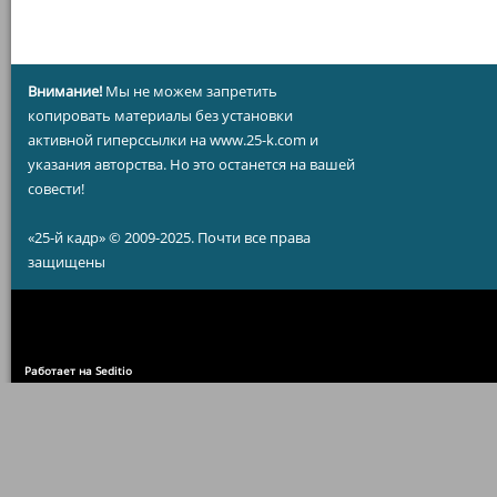
Внимание!
Мы не можем запретить
копировать материалы без установки
активной гиперссылки на www.25-k.com и
указания авторства. Но это останется на вашей
совести!
«25-й кадр» © 2009-2025. Почти все права
защищены
Работает на Seditio