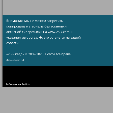
Внимание!
Мы не можем запретить
копировать материалы без установки
активной гиперссылки на www.25-k.com и
указания авторства. Но это останется на вашей
совести!
«25-й кадр» © 2009-2025. Почти все права
защищены
Работает на Seditio