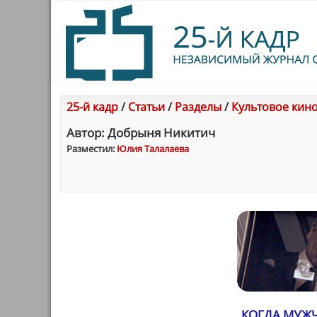
25-й кадр
/
Статьи
/
Разделы
/
Культовое кин
Автор: Добрыня Никитич
Разместил:
Юлия Талалаева
КОГДА МУЖЧ