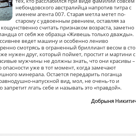
тех, кто расслабился при виде фамилии совсем
небондовского австралийца напротив титра с
именем агента 007. Старая метла метет по-
старому с удвоенным рвением, оставляя за
 кощунственно считать признаком возраста, заметно
андца от себя же образца «Живешь только дважды».
ессивнее ведет машину и особенно лениво
ренно смотрясь в ограненный бриллиант весом в сто
оже нужен друг, который поймет, простит и мартини с
расивые мужчины не должны знать, что они красивы –
 опасности уже в тот момент, когда замечают
шного минерала. Остается передарить поганца
равнодушно-напускной вид, мол, не очень-то и
о запретит лгать себе и называть это «правдой».
Добрыня Никити