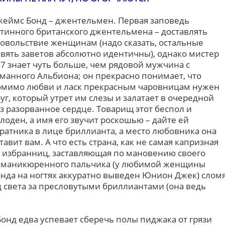
еймс Бонд – джентельмен. Первая заповедь
тинного британского джентельмена – доставлять
овольствие женщинам (надо сказать, остальные
вять заветов абсолютно идентичны), однако мистер
7 знает чуть больше, чем рядовой мужчина с
манного Альбиона; он прекрасно понимает, что
омимо любви и ласк прекрасным чаровницам нужен
уг, который утрет им слезы и залатает в очередной
з разорванное сердце. Товарищ этот беспол и
лоден, а имя его звучит роскошью – дайте ей
ратника в лице бриллианта, а место любовника она
тавит вам. А что есть страна, как не самая капризная
 избранниц, заставляющая по мановению своего
аманикюренного пальчика (у любимой женщины
нда на ногтях аккуратно выведен Юнион Джек) слом
ц света за пресловутыми бриллиантами (она ведь
Бонд едва успевает сберечь полы пиджака от грязи