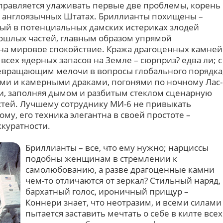
отправляется улаживать первые две проблемы, корень
о англоязычных Штатах. Бриллианты похищены –
ый в потенциальных дамских истериках злодей
ошлых частей, главным образом упрямой
на мировое спокойствие. Кража драгоценных камней
всех ядерных запасов на Земле – сюрприз? едва ли; с
евращающим мелочи в вопросы глобального порядка
ми и камерными драками, погонями по ночному Лас-
и, заполняя дымом и разбитым стеклом сценарную
стей. Лучшему сотруднику МИ-6 не привыкать
му, его техника элегантна в своей простоте –
ккуратности.
Бриллианты – все, что ему нужно; нарциссы
подобны женщинам в стремлении к
самолюбованию, а разве драгоценные камни
чем-то отличаются от зеркал? Стильный наряд,
бархатный голос, ироничный прищур –
Коннери знает, что неотразим, и всеми силами
пытается заставить мечтать о себе в килте всех