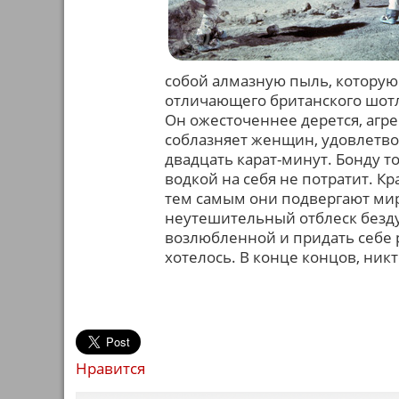
собой алмазную пыль, которую
отличающего британского шотл
Он ожесточеннее дерется, агр
соблазняет женщин, удовлетво
двадцать карат-минут. Бонду т
водкой на себя не потратит. К
тем самым они подвергают мир
неутешительный отблеск безду
возлюбленной и придать себе 
хотелось. В конце концов, никт
Нравится