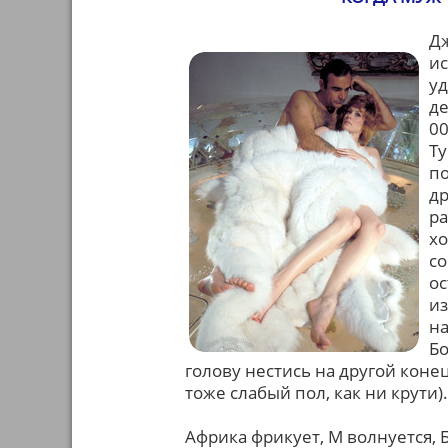
Дж
ис
уд
де
00
Ту
п
др
ра
хо
со
ос
из
н
Бо
голову нестись на другой коне
тоже слабый пол, как ни крути).
Африка фрикует, М волнуется, 