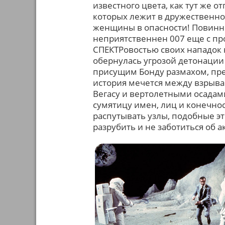
известного цвета, как тут же 
которых лежит в дружественн
женщины в опасности! Повинн
неприятственнен 007 еще с пр
СПЕКТРовостью своих нападок 
обернулась угрозой детонации 
присущим Бонду размахом, пр
история мечется между взрыва
Вегасу и вертолетными осадам
сумятицу имен, лиц и конечно
распутывать узлы, подобные это
разрубить и не заботиться об а