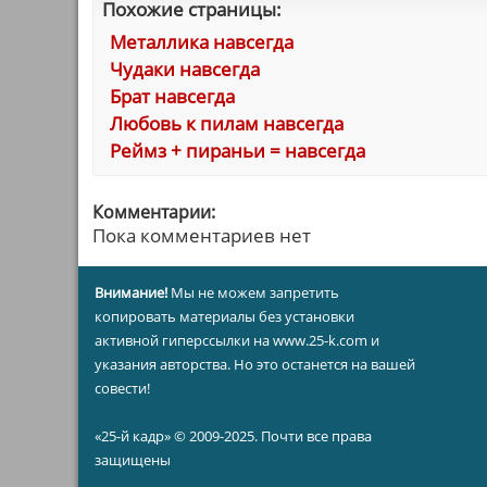
Похожие страницы:
Металлика навсегда
Чудаки навсегда
Брат навсегда
Любовь к пилам навсегда
Реймз + пираньи = навсегда
Комментарии:
Пока комментариев нет
Внимание!
Мы не можем запретить
копировать материалы без установки
активной гиперссылки на www.25-k.com и
указания авторства. Но это останется на вашей
совести!
«25-й кадр» © 2009-2025. Почти все права
защищены