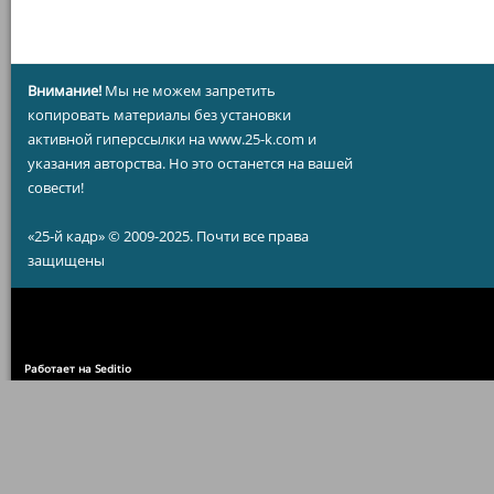
Внимание!
Мы не можем запретить
копировать материалы без установки
активной гиперссылки на www.25-k.com и
указания авторства. Но это останется на вашей
совести!
«25-й кадр» © 2009-2025. Почти все права
защищены
Работает на Seditio