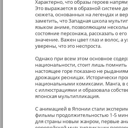
Характерно, что образы героев напрям
Это выражается в образной системе д
сюжета, основанных на легендах и ве
заметить, что Западная школа мульти
языком аниме, позволяющим несколь
состояние персонажа, рассказать о ег
значение. Важен цвет глаз и волос, а у
уверены, что это неспроста.
Однако при всем этом основное содер
национальности, стоит лишь помнить 
настоящее горе показано не рыданиями
дрожащих ресницах. Исторически прои
национальными комиксами. Манга, в с
с иллюстрациями и образовала собстве
японская мультипликация.
С анимацией в Японии стали эксперим
фильмы продолжительностью 1-5 минут
для страны новым жанром, первые а
европейской мультипликации повторе