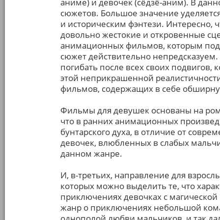
аниме) и девочек (сёдзё-аним). В да
сюжетов. Большое значение уделяетс
и историческим фэнтези. Интересно, ч
довольно жестокие и откровенные сце
анимационных фильмов, которым подо
сюжет действительно непредсказуем. 
погибать после всех своих подвигов, 
этой неприкрашенной реалистичности
фильмов, содержащих в себе обширн
Фильмы для девушек основаны на ром
что в ранних анимационных произве
бунтарского духа, в отличие от совре
девочек, влюбленных в слабых мальчи
данном жанре.
И, в-третьих, направление для взросл
которых можно выделить те, что харак
приключениях девочках с магической с
жанр о приключениях небольшой кома
однополой любви мальчиков, и так да