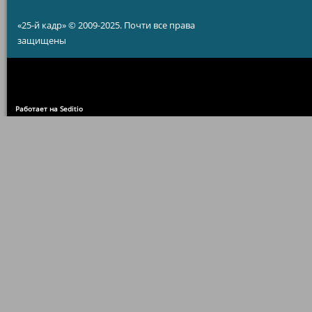
«25-й кадр» © 2009-2025. Почти все права
защищены
Работает на Seditio