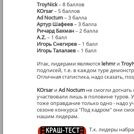
TroyNick
– 8 баллов
KOrsar
– 5 баллов
Ad Noctum
– 3 балла
Артур Шафеев
– 3 балла
Ричард Бахман
– 2 балла
A.Z.
– 1 балл
Игорь Снегирев
– 1 балл
Игорь Талалаев
– 1 балл
Итак, лидерами являются
lehmr
и
Troy
подписей, т.е. в каждом туре демонст
Отличная статистика, надо сказать, по
KOrsar
и
Ad Noctum
не смогли догнать 
участвовали лишь в половине туров. 
тоже оправдание только одно - надо у
сезоне конкурса "Под кадром" они см
нашим лидерам.
Т.к. лидеры набра