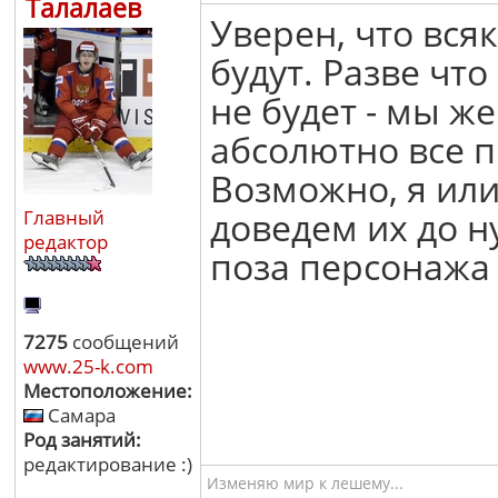
Талалаев
Уверен, что вся
будут. Разве что
не будет - мы ж
абсолютно все 
Возможно, я ил
доведем их до н
Главный
редактор
поза персонажа 
7275
сообщений
www.25-k.com
Местоположение:
Самара
Род занятий:
редактирование :)
Изменяю мир к лешему...