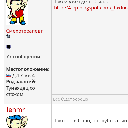
Такой уже где-то был...
http://4.bp.blogspot.com/_hx
Смехотерапевт
77
сообщений
Местоположение:
Д.17, кв.4
Род занятий:
Тунеядец со
стажем
Всё будет хорошо
lehmr
Такого не было, но грубоватый