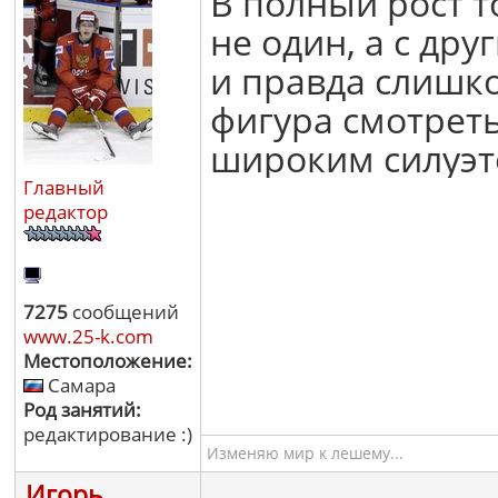
В полный рост то
не один, а с др
и правда слишко
фигура смотреть
широким силуэт
Главный
редактор
7275
сообщений
www.25-k.com
Местоположение:
Самара
Род занятий:
редактирование :)
Изменяю мир к лешему...
Игорь