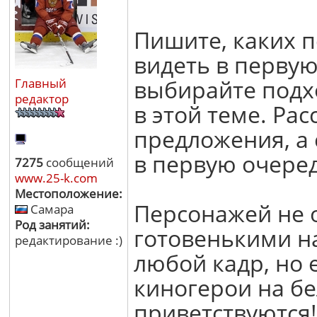
Пишите, каких 
видеть в первую
выбирайте подх
Главный
редактор
в этой теме. Ра
предложения, а
в первую очеред
7275
сообщений
www.25-k.com
Местоположение:
Персонажей не 
Самара
Род занятий:
готовенькими н
редактирование :)
любой кадр, но 
киногерои на б
приветствуются