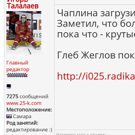
Талалаев
Чаплина загруз
Заметил, что б
пока что - крут
Глеб Жеглов пок
Главный
редактор
http://i025.radi
7275
сообщений
www.25-k.com
Местоположение:
Самара
Род занятий:
редактирование :)
Изменяю мир к лешему...