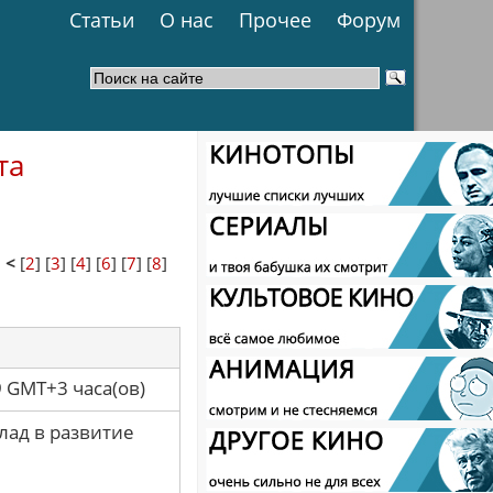
Статьи
О нас
Прочее
Форум
та
1
<
[
2
] [
3
] [
4
] [
6
] [
7
] [
8
]
9 GMT+3 часа(ов)
лад в развитие