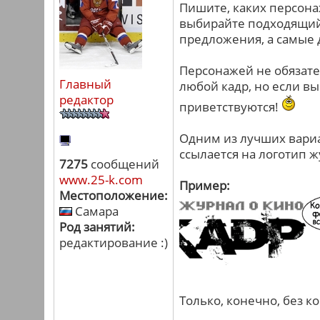
Пишите, каких персона
выбирайте подходящий 
предложения, а самые 
Персонажей не обязате
Главный
любой кадр, но если в
редактор
приветствуются!
Одним из лучших вариа
ссылается на логотип 
7275
сообщений
www.25-k.com
Пример:
Местоположение:
Самара
Род занятий:
редактирование :)
Только, конечно, без к