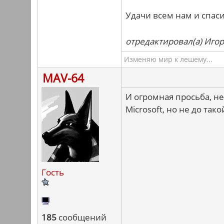
Удачи всем нам и спас
отредактировал(а) Игор
Изменяю мир к лешему...
MAV-64
И огромная просьба, не
Microsoft, но не до тако
Гость
185
сообщений