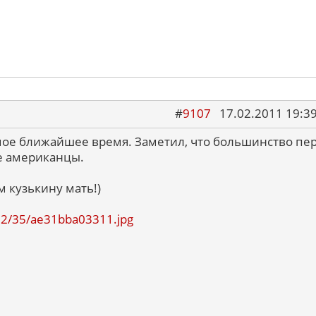
#
9107
17.02.2011 19:3
мое ближайшее время. Заметил, что большинство пе
ые американцы.
 кузькину мать!)
1102/35/ae31bba03311.jpg