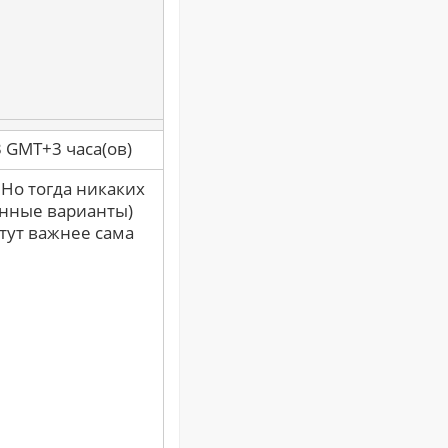
3 GMT+3 часа(ов)
 Но тогда никаких
енные варианты)
тут важнее сама