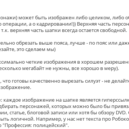
онажи) может быть изображен либо целиком, либо 
о операции, а о кадрировании!)) Верхняя часть персо
 т.к. верхняя часть шапки всегда остается свободной.
льно обрезать выше пояса, лучше - по пояс или даж
зайте, это сделаем мы)
ксимально четкие изображения в хорошем разрешени
есколько мегабайт не нужны, все хорошо в меру).
 что готовы качественно вырезать силуэт - не делайте
изображение.
 каждое изображение на шапке является гиперссылк
дбирать персонажей, которых можно было бы привяза
зии, статье, блоговой записи или хотя бы обзору DVD.
ыть логичной. Например, у нас нет текста про Робоко
ю "Профессия: полицейский".