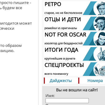
просто пишите -
ь будем все
ригодится может
сячески
-то образом
озицию.
Дайджесты
Номера
Вы не вошли на сайт!
Имя: