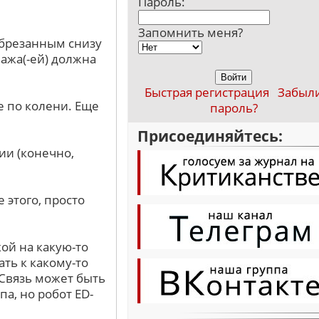
Пароль:
Запомнить меня?
обрезанным снизу
нажа(-ей) должна
Быстрая регистрация
Забыл
е по колени. Еще
пароль?
Присоединяйтесь:
и (конечно,
 этого, просто
ой на какую-то
ть к какому-то
 Связь может быть
па, но робот ED-