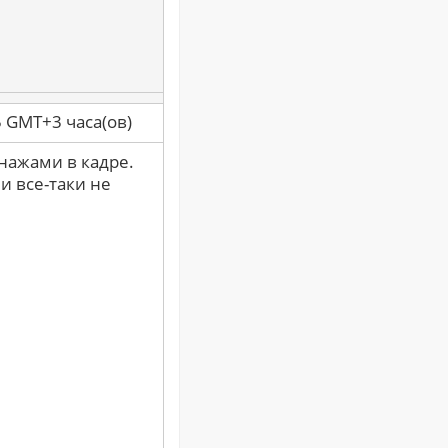
5 GMT+3 часа(ов)
онажами в кадре.
и все-таки не