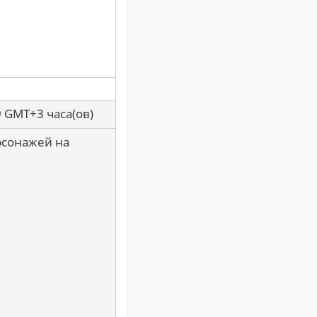
9 GMT+3 часа(ов)
рсонажей на