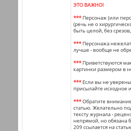
ЭТО ВАЖНО!
***
Персонаж (или перс
(речь не о хирургическ
быть целой, без срезов,
***
Персонажа нежелате
лучше - вообще не обре
***
Приветствуются ма
картинки размером в н
***
Если вы не уверены,
присылайте исходное 
***
Обратите внимание:
статью. Желательно по
тексту журнала - рецен
непрямой, но обязана б
209 ссылается на стать