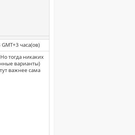
3 GMT+3 часа(ов)
 Но тогда никаких
енные варианты)
тут важнее сама