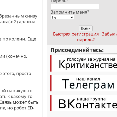
Пароль:
Запомнить меня?
обрезанным снизу
нажа(-ей) должна
Быстрая регистрация
Забыл
е по колени. Еще
пароль?
Присоединяйтесь:
и (конечно,
 этого, просто
ой на какую-то
ть к какому-то
 Связь может быть
па, но робот ED-