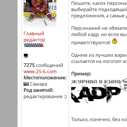
Пишите, каких персона
выбирайте подходящий 
предложения, а самые 
Персонажей не обязате
Главный
любой кадр, но если в
редактор
приветствуются!
Одним из лучших вариа
ссылается на логотип 
7275
сообщений
www.25-k.com
Пример:
Местоположение:
Самара
Род занятий:
редактирование :)
Только, конечно, без к