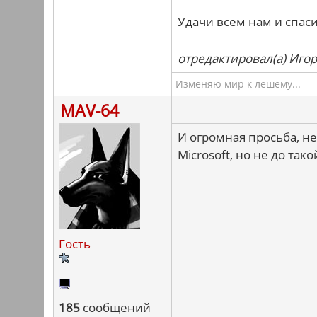
Удачи всем нам и спас
отредактировал(а) Игор
Изменяю мир к лешему...
MAV-64
И огромная просьба, не
Microsoft, но не до тако
Гость
185
сообщений