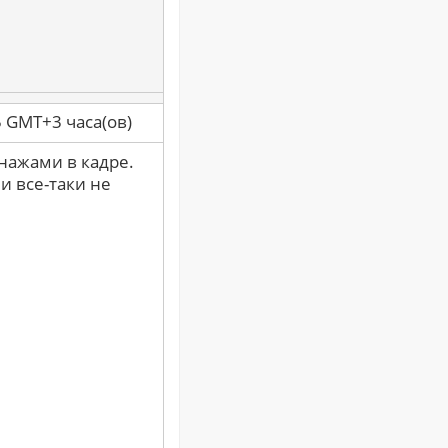
5 GMT+3 часа(ов)
онажами в кадре.
и все-таки не