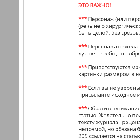
ЭТО ВАЖНО!
***
Персонаж (или перс
(речь не о хирургическ
быть целой, без срезов,
***
Персонажа нежелате
лучше - вообще не обре
***
Приветствуются ма
картинки размером в н
***
Если вы не уверены,
присылайте исходное 
***
Обратите внимание:
статью. Желательно по
тексту журнала - рецен
непрямой, но обязана б
209 ссылается на стать