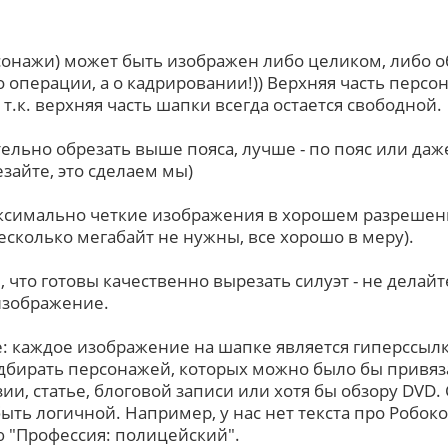
онажи) может быть изображен либо целиком, либо 
о операции, а о кадрировании!)) Верхняя часть персо
 т.к. верхняя часть шапки всегда остается свободной.
льно обрезать выше пояса, лучше - по пояс или даж
зайте, это сделаем мы)
ксимально четкие изображения в хорошем разрешени
есколько мегабайт не нужны, все хорошо в меру).
 что готовы качественно вырезать силуэт - не делайте
изображение.
 каждое изображение на шапке является гиперссылк
дбирать персонажей, которых можно было бы привяза
зии, статье, блоговой записи или хотя бы обзору DVD.
ыть логичной. Например, у нас нет текста про Робоко
ю "Профессия: полицейский".