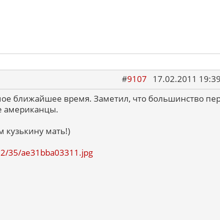
#
9107
17.02.2011 19:3
мое ближайшее время. Заметил, что большинство пе
ые американцы.
 кузькину мать!)
1102/35/ae31bba03311.jpg