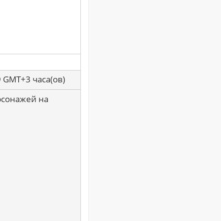
9 GMT+3 часа(ов)
рсонажей на