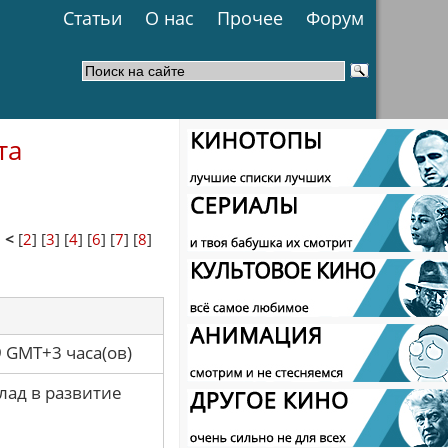
Статьи
О нас
Прочее
Форум
та
1
<
[
2
] [
3
] [
4
] [
6
] [
7
] [
8
]
9 GMT+3 часа(ов)
лад в развитие