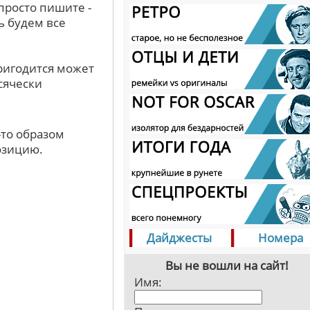
просто пишите -
ь будем все
ригодится может
сячески
-то образом
озицию.
Дайджесты
Номера
Вы не вошли на сайт!
Имя: