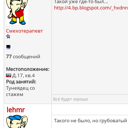
Такой уже где-то был...
http://4.bp.blogspot.com/_hx
Смехотерапевт
77
сообщений
Местоположение:
Д.17, кв.4
Род занятий:
Тунеядец со
стажем
Всё будет хорошо
lehmr
Такого не было, но грубоватый