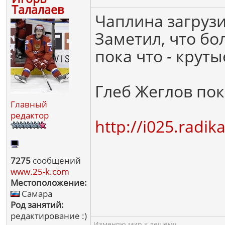
Талалаев
Чаплина загруз
Заметил, что б
пока что - крут
Глеб Жеглов пок
Главный
редактор
http://i025.radi
7275
сообщений
www.25-k.com
Местоположение:
Самара
Род занятий:
редактирование :)
Изменяю мир к лешему...