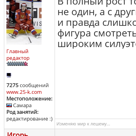
В полный рост то
не один, а с др
и правда слишко
фигура смотреть
широким силуэт
Главный
редактор
7275
сообщений
www.25-k.com
Местоположение:
Самара
Род занятий:
редактирование :)
Изменяю мир к лешему...
Игорь