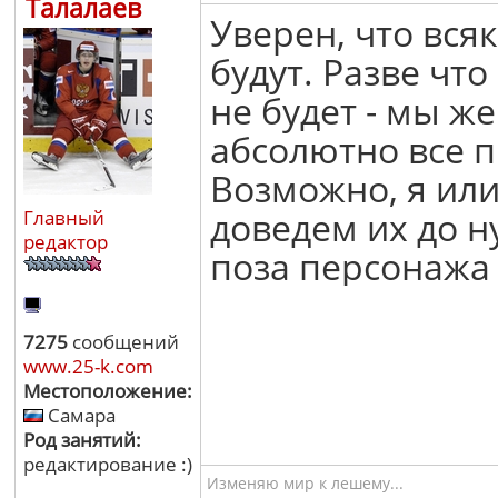
Талалаев
Уверен, что вся
будут. Разве что
не будет - мы ж
абсолютно все 
Возможно, я ил
доведем их до н
Главный
редактор
поза персонажа 
7275
сообщений
www.25-k.com
Местоположение:
Самара
Род занятий:
редактирование :)
Изменяю мир к лешему...