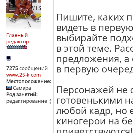
Пишите, каких 
видеть в первую
выбирайте подх
Главный
редактор
в этой теме. Ра
предложения, а
в первую очеред
7275
сообщений
www.25-k.com
Местоположение:
Персонажей не 
Самара
Род занятий:
готовенькими н
редактирование :)
любой кадр, но 
киногерои на б
приветствуются