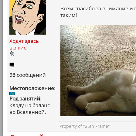
Всем спасибо за внимание и 
таким!
Ходят здесь
всякие
93
сообщений
Местоположение:
Род занятий:
Кладу на баланс
во Вселенной.
Property of "25th Frame"