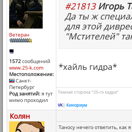
#21813
Игорь Т
Да ты ж специа
для этой дивре
"Мстителей" та
Ветеран
1572
сообщений
*хайль гидра*
www.25-k.com
Местоположение:
Санкт-
Петербург
Темная сторона "25-го кадра"
Род занятий:
я тут
мимо проходил
VK
|
Кинориум
Колян
Таносу нечего ответить, как я