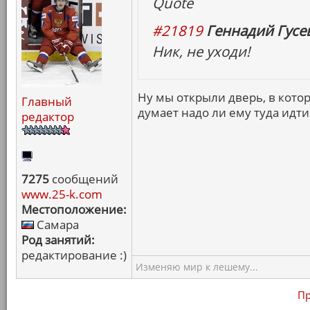
Quote
#21819
Геннадий Гусев
Ник, не уходи!
Ну мы открыли дверь, в котору
Главный
думает надо ли ему туда идти.
редактор
7275
сообщений
www.25-k.com
Местоположение:
Самара
Род занятий:
редактирование :)
Изменяю мир к лешему...
Пр