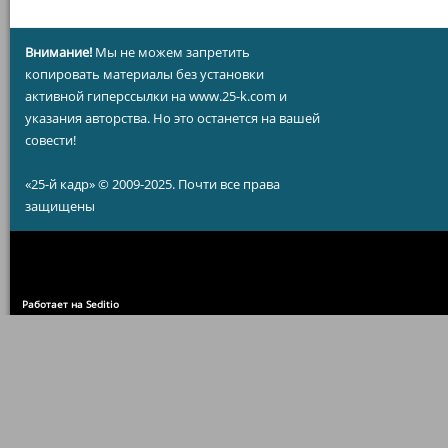
Внимание!
Мы не можем запретить
копировать материалы без установки
активной гиперссылки на www.25-k.com и
указания авторства. Но это останется на вашей
совести!
«25-й кадр» © 2009-2025. Почти все права
защищены
Работает на Seditio