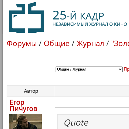
Форумы
/
Общие
/
Журнал
/
"Зол
Пр
Автор
Егор
Пичугов
Quote