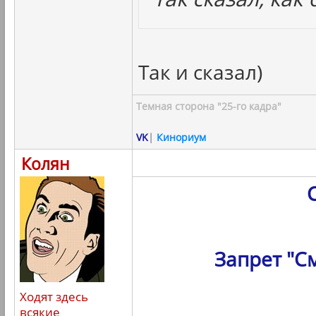
Так и сказал)
Темная сторона "25-го кадра"
VK
|
Кинориум
Колян
Запрет "С
Ходят здесь
всякие