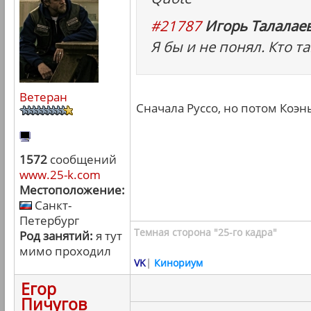
#21787
Игорь Талалаев
Я бы и не понял. Кто т
Ветеран
Сначала Руссо, но потом Коэн
1572
сообщений
www.25-k.com
Местоположение:
Санкт-
Петербург
Темная сторона "25-го кадра"
Род занятий:
я тут
мимо проходил
VK
|
Кинориум
Егор
Пичугов