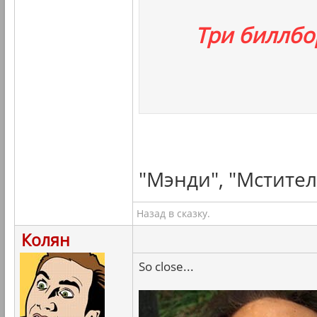
Три биллбо
"Мэнди", "Мстител
Назад в сказку.
Колян
So close...