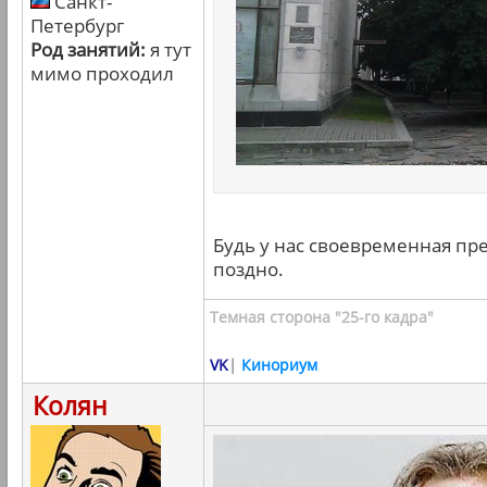
Санкт-
Петербург
Род занятий:
я тут
мимо проходил
Будь у нас своевременная пре
поздно.
Темная сторона "25-го кадра"
VK
|
Кинориум
Колян