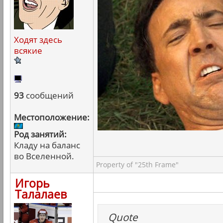
Ходят здесь
всякие
93
сообщений
Местоположение:
Род занятий:
Кладу на баланс
во Вселенной.
Property of "25th Frame"
Игорь
Талалаев
Quote