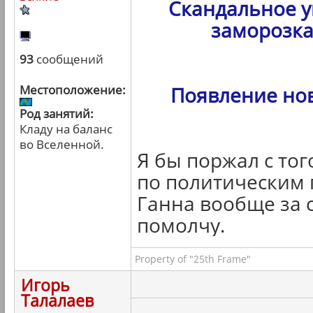
Скандальное у
заморозка
93
сообщений
Местоположение:
Появление но
Род занятий:
Кладу на баланс
во Вселенной.
Я бы поржал с тог
по политическим 
Ганна вообще за с
помолчу.
Property of "25th Frame"
Игорь
Талалаев