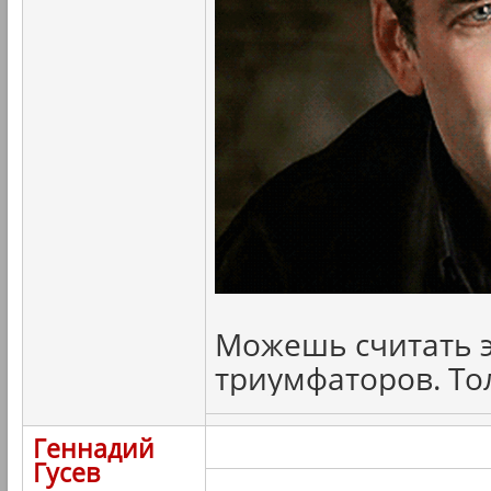
Можешь считать э
триумфаторов. То
Геннадий
Гусев