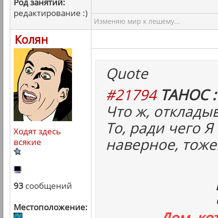
Род занятий:
редактирование :)
Изменяю мир к лешему...
Колян
Quote
#21794
ТАНОС :
Что ж, отклады
То, ради чего Я
Ходят здесь
наверное, тоже
всякие
93
сообщений
Местоположение:
Дом, ко