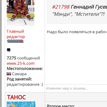
#21798
Геннадий Гусев
"Мэнди", "Мстители"?!
Главный
Надо было появляться в рабоч
редактор
7275
сообщений
www.25-k.com
Местоположение:
Самара
Род занятий:
редактирование :)
Изменяю мир к лешему...
ТАНОС
Второе место: