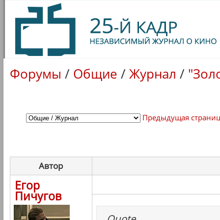
Форумы
/
Общие
/
Журнал
/
"Зол
Предыдущая страни
Автор
Егор
Пичугов
Quote