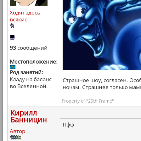
Ходят здесь
всякие
93
сообщений
Местоположение:
Род занятий:
Кладу на баланс
Страшное шоу, согласен. Осо
во Вселенной.
ночам. Страшнее только мамк
Property of "25th Frame"
Кирилл
Банницин
Пфф
Автор