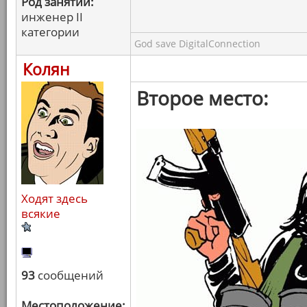
Род занятий:
инженер II
категории
God save DigitalConnection
Колян
Второе место:
Ходят здесь
всякие
93
сообщений
Местоположение: