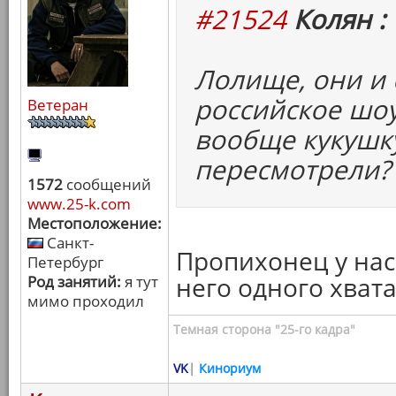
#21524
Колян :
Лолище, они и
российское шоу
Ветеран
вообще кукушк
пересмотрели?
1572
сообщений
www.25-k.com
Местоположение:
Санкт-
Пропихонец у нас 
Петербург
него одного хвата
Род занятий:
я тут
мимо проходил
Темная сторона "25-го кадра"
VK
|
Кинориум