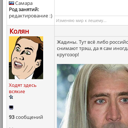
Самара
Род занятий:
редактирование :)
Изменяю мир к лешему...
Колян
Жадины. Тут всё либо россий
снимают трэш, да я сам иног
кругозор!
Ходят здесь
всякие
93
сообщений