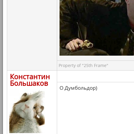
Property of "25th Frame"
Константин
Большаков
О Думбольдор)