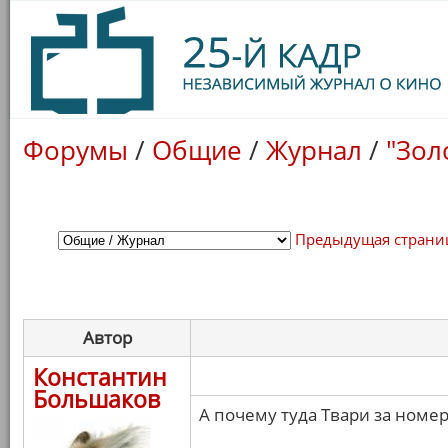
Форумы
/
Общие
/
Журнал
/
"Зол
Предыдущая страни
Автор
Константин
Большаков
А почему туда Твари за номе