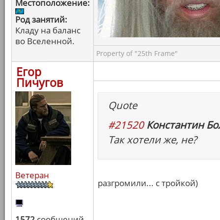
Местоположение:
Род занятий:
Кладу на баланс
во Вселенной.
Property of "25th Frame"
Егор
Пичугов
Quote
#21520
Константин Бо
Так хотели же, не?
Ветеран
разгромили... с тройкой)
1572
сообщений