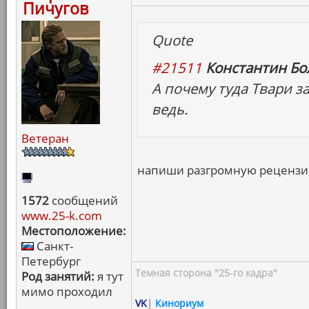
Пичугов
Quote
#21511
Константин Бо
А почему туда Твари з
ведь.
Ветеран
напиши разгромную рецензию
1572
сообщений
www.25-k.com
Местоположение:
Санкт-
Петербург
Темная сторона "25-го кадра"
Род занятий:
я тут
мимо проходил
VK
|
Кинориум