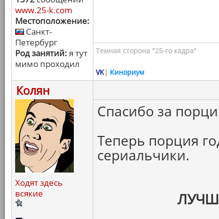
www.25-k.com
Местоположение:
Санкт-
Петербург
Темная сторона "25-го кадра"
Род занятий:
я тут
мимо проходил
VK
|
Кинориум
Колян
Спасибо за порци
Теперь порция г
сериальчики.
Ходят здесь
всякие
ЛУЧШ