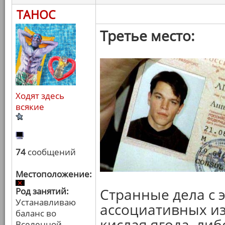
ТАНОС
Третье место:
Ходят здесь
всякие
74
сообщений
Местоположение:
Странные дела с 
Род занятий:
Устанавливаю
ассоциативных и
баланс во
кислая ягода, либ
Вселенной.