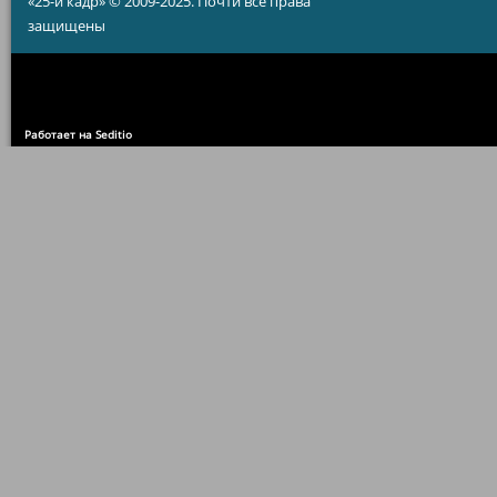
«25-й кадр» © 2009-2025. Почти все права
защищены
Работает на Seditio