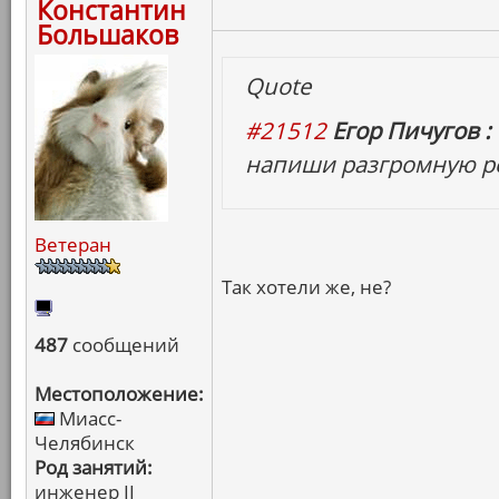
Константин
Большаков
Quote
#21512
Егор Пичугов :
напиши разгромную ре
Ветеран
Так хотели же, не?
487
сообщений
Местоположение:
Миасс-
Челябинск
Род занятий:
инженер II