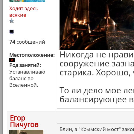
Ходят здесь
всякие
74
сообщений
Никогда не нрави
Местоположение:
сооружение зазн
Род занятий:
старика. Хорошо, 
Устанавливаю
баланс во
Вселенной.
То ли дело мое л
балансирующее в 
Егор
Пичугов
Блин, а "Крымский мост" зак