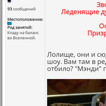
Зв
93
сообщений
Леденящие д
Местоположение:
О
Род занятий:
Призр
Кладу на баланс
во Вселенной.
Лолище, они и сю
шоу. Вам там в р
отбило? "Мэнди" 