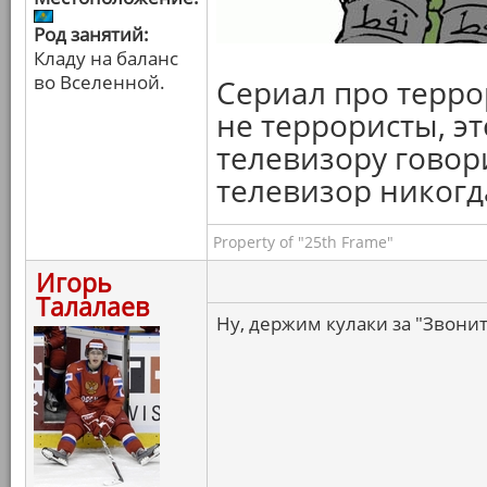
Род занятий:
Кладу на баланс
во Вселенной.
Сериал про терро
не террористы, э
телевизору говори
телевизор никогда
Property of "25th Frame"
Игорь
Талалаев
Ну, держим кулаки за "Звоните