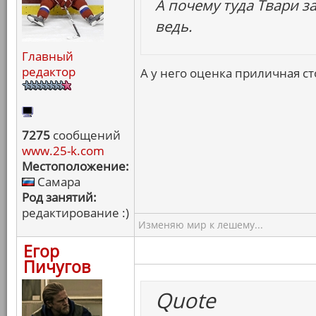
А почему туда Твари з
ведь.
Главный
редактор
А у него оценка приличная ст
7275
сообщений
www.25-k.com
Местоположение:
Самара
Род занятий:
редактирование :)
Изменяю мир к лешему...
Егор
Пичугов
Quote