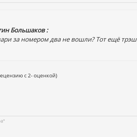
тин Большаков :
вари за номером два не вошли? Тот ещё трэш
цензию с 2- оценкой)
ра"