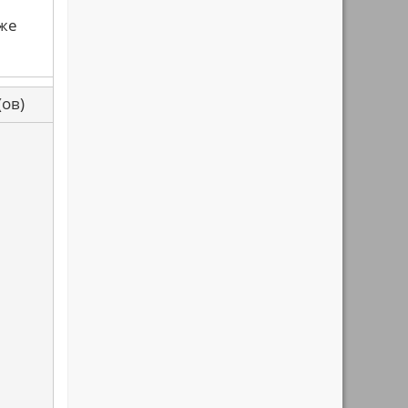
уже
са(ов)