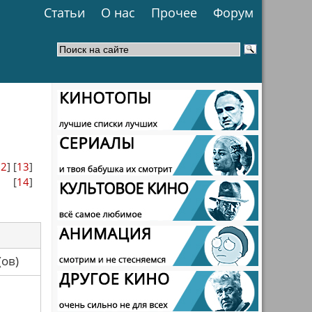
Статьи
О нас
Прочее
Форум
12
] [
13
]
[
14
]
са(ов)