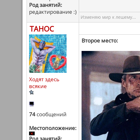
Род занятий:
редактирование :)
Изменяю мир к лешему...
ТАНОС
Второе место:
Ходят здесь
всякие
74
сообщений
Местоположение:
Род занятий: