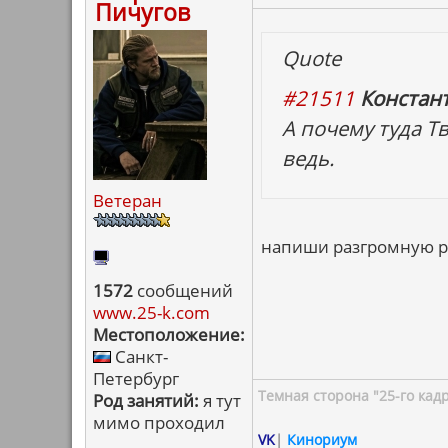
Пичугов
Quote
#21511
Констан
А почему туда Т
ведь.
Ветеран
напиши разгромную ре
1572
сообщений
www.25-k.com
Местоположение:
Санкт-
Петербург
Темная сторона "25-го кад
Род занятий:
я тут
мимо проходил
VK
|
Кинориум