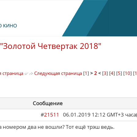
"Золотой Четвертак 2018"
 страница
Следующая страница
[
1
]
>
2
<
[
3
] [
4
] [
5
] [
10
] [
Сообщение
#
21511
06.01.2019 12:12 GMT+3 ча
за номером два не вошли? Тот ещё трэш ведь.