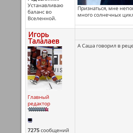
Устанавливаю
Признаться, мне непо
баланс во
много солнечных цикло
Вселенной.
Игорь
Талалаев
А Саша говорил в реце
Главный
редактор
7275
сообщений