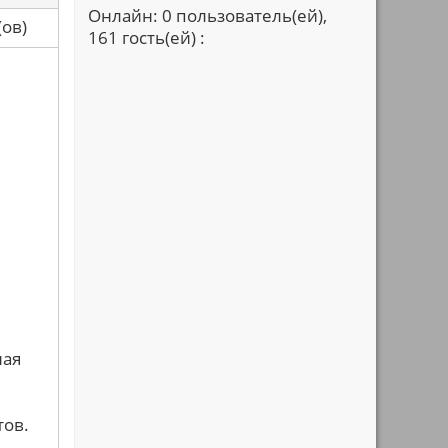
Онлайн: 0 пользователь(ей),
са(ов)
161 гость(ей) :
ная
тов.