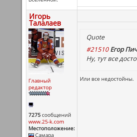
Игорь
Талалаев
Quote
#21510
Егор Пич
Ну, тут все дост
Или все недостойны.
Главный
редактор
7275
сообщений
www.25-k.com
Местоположение:
Самара