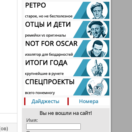
Дайджесты
Номера
Вы не вошли на сайт!
Имя:
са(ов)