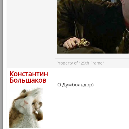
Property of "25th Frame"
Константин
Большаков
О Думбольдор)