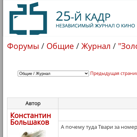
Форумы
/
Общие
/
Журнал
/
"Зол
Предыдущая страни
Автор
Константин
Большаков
А почему туда Твари за номе