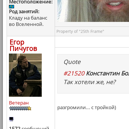
Местоположение:
Род занятий:
Кладу на баланс
во Вселенной.
Property of "25th Frame"
Егор
Пичугов
Quote
#21520
Константин Бо
Так хотели же, не?
Ветеран
разгромили... с тройкой)
1572
сообщений