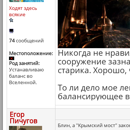
Ходят здесь
всякие
74
сообщений
Никогда не нрави
Местоположение:
сооружение зазн
Род занятий:
старика. Хорошо, 
Устанавливаю
баланс во
Вселенной.
То ли дело мое л
балансирующее в 
Егор
Пичугов
Блин, а "Крымский мост" зак