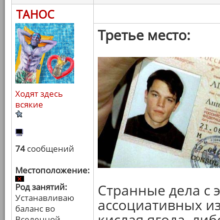
ТАНОС
Третье место:
Ходят здесь
всякие
74
сообщений
Местоположение:
Странные дела с 
Род занятий:
Устанавливаю
ассоциативных и
баланс во
кислая ягода, либ
Вселенной.