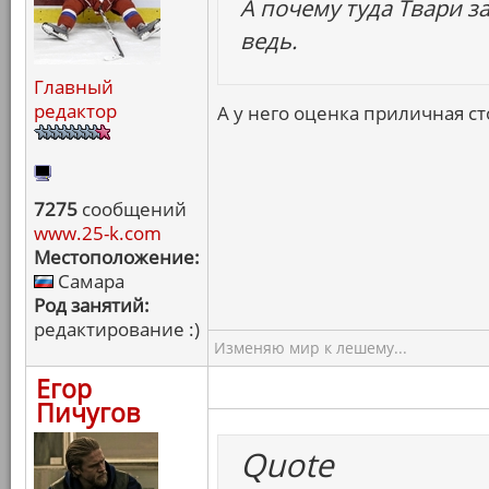
А почему туда Твари з
ведь.
Главный
редактор
А у него оценка приличная ст
7275
сообщений
www.25-k.com
Местоположение:
Самара
Род занятий:
редактирование :)
Изменяю мир к лешему...
Егор
Пичугов
Quote