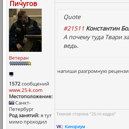
Пичугов
Quote
#21511
Константин Бо
А почему туда Твари з
ведь.
Ветеран
напиши разгромную рецензию
1572
сообщений
www.25-k.com
Местоположение:
Санкт-
Петербург
Темная сторона "25-го кадра"
Род занятий:
я тут
мимо проходил
VK
|
Кинориум