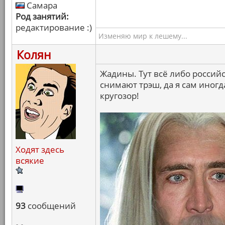
Самара
Род занятий:
редактирование :)
Изменяю мир к лешему...
Колян
Жадины. Тут всё либо россий
снимают трэш, да я сам иног
кругозор!
Ходят здесь
всякие
93
сообщений