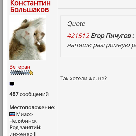
Константин
Большаков
Quote
#21512
Егор Пичугов :
напиши разгромную ре
Ветеран
Так хотели же, не?
487
сообщений
Местоположение:
Миасс-
Челябинск
Род занятий:
инженер II