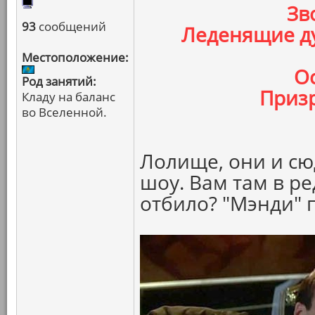
Зв
93
сообщений
Леденящие д
Местоположение:
О
Род занятий:
Призр
Кладу на баланс
во Вселенной.
Лолище, они и сю
шоу. Вам там в р
отбило? "Мэнди" 