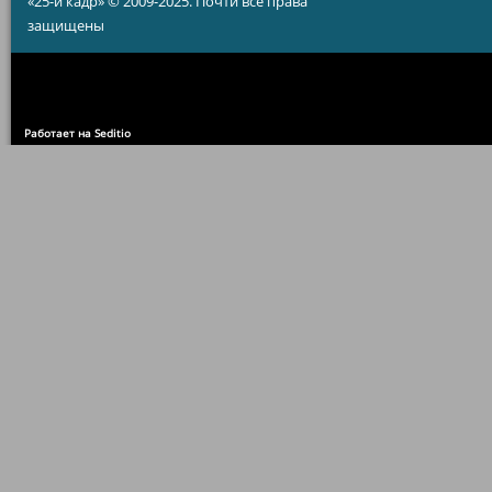
«25-й кадр» © 2009-2025. Почти все права
защищены
Работает на Seditio