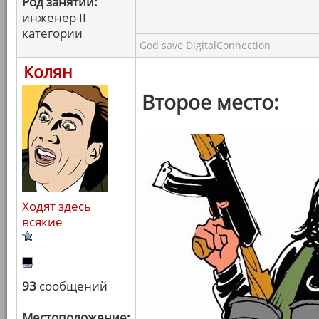
Род занятий:
инженер II
категории
God save DigitalConnection
Колян
Второе место:
Ходят здесь
всякие
93
сообщений
Местоположение: