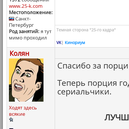
www.25-k.com
Местоположение:
Санкт-
Петербург
Темная сторона "25-го кадра"
Род занятий:
я тут
мимо проходил
VK
|
Кинориум
Колян
Спасибо за порци
Теперь порция г
сериальчики.
Ходят здесь
всякие
ЛУЧШ