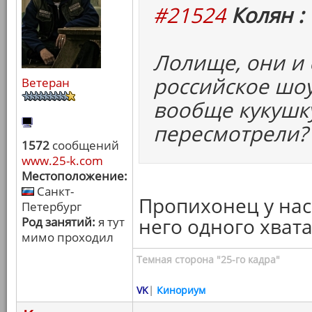
#21524
Колян :
Лолище, они и
российское шоу
Ветеран
вообще кукушк
пересмотрели?
1572
сообщений
www.25-k.com
Местоположение:
Санкт-
Пропихонец у нас 
Петербург
него одного хвата
Род занятий:
я тут
мимо проходил
Темная сторона "25-го кадра"
VK
|
Кинориум