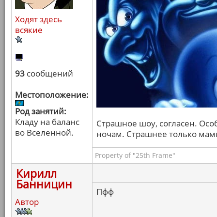
Ходят здесь
всякие
93
сообщений
Местоположение:
Род занятий:
Кладу на баланс
Страшное шоу, согласен. Осо
во Вселенной.
ночам. Страшнее только мамк
Property of "25th Frame"
Кирилл
Банницин
Пфф
Автор