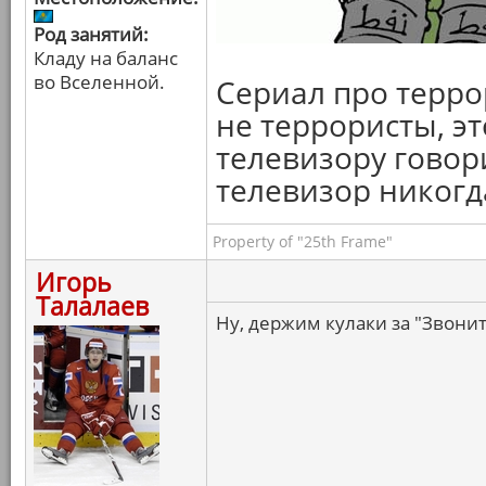
Род занятий:
Кладу на баланс
во Вселенной.
Сериал про терро
не террористы, э
телевизору говори
телевизор никогда
Property of "25th Frame"
Игорь
Талалаев
Ну, держим кулаки за "Звоните