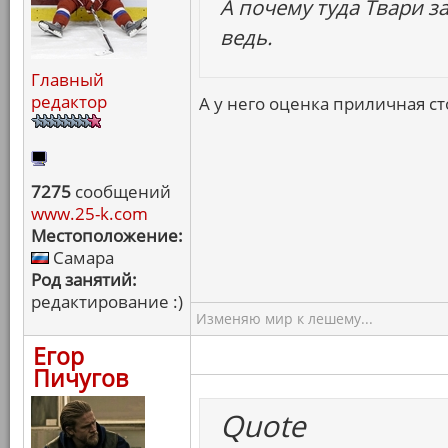
А почему туда Твари з
ведь.
Главный
редактор
А у него оценка приличная ст
7275
сообщений
www.25-k.com
Местоположение:
Самара
Род занятий:
редактирование :)
Изменяю мир к лешему...
Егор
Пичугов
Quote