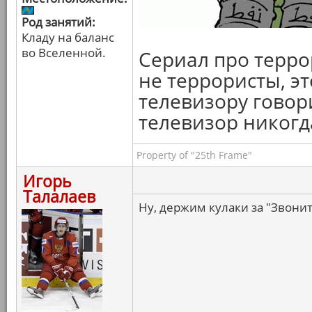
Род занятий:
Кладу на баланс
во Вселенной.
Сериал про терро
не террористы, э
телевизору говори
телевизор никогда
Property of "25th Frame"
Игорь
Талалаев
Ну, держим кулаки за "Звоните