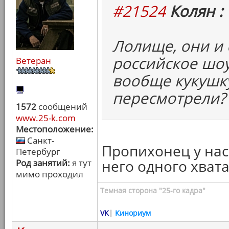
#21524
Колян :
Лолище, они и
российское шоу
Ветеран
вообще кукушк
пересмотрели?
1572
сообщений
www.25-k.com
Местоположение:
Санкт-
Пропихонец у нас 
Петербург
него одного хвата
Род занятий:
я тут
мимо проходил
Темная сторона "25-го кадра"
VK
|
Кинориум