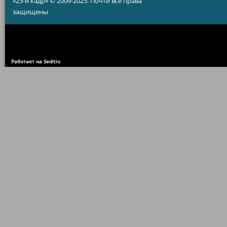
«25-й кадр» © 2009-2025. Почти все права
защищены
Работает на Seditio