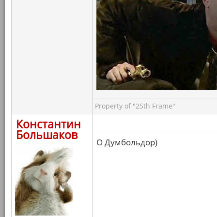
Property of "25th Frame"
Константин
Большаков
О Думбольдор)