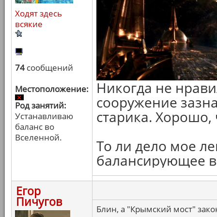
Ходят здесь
всякие
74
сообщений
Никогда не нрави
Местоположение:
сооружение зазн
Род занятий:
старика. Хорошо, 
Устанавливаю
баланс во
Вселенной.
То ли дело мое л
балансирующее в 
Егор
Пичугов
Блин, а "Крымский мост" зак