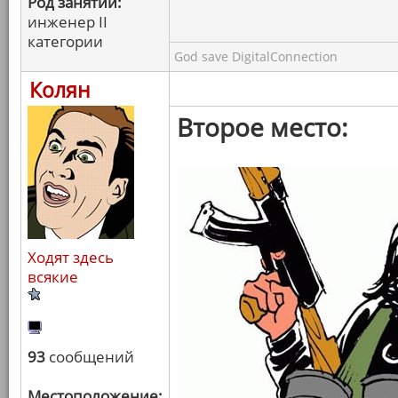
Род занятий:
инженер II
категории
God save DigitalConnection
Колян
Второе место:
Ходят здесь
всякие
93
сообщений
Местоположение: