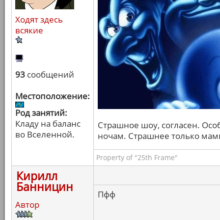
Ходят здесь
всякие
93
сообщений
Местоположение:
Род занятий:
Кладу на баланс
Страшное шоу, согласен. Осо
во Вселенной.
ночам. Страшнее только мамк
Property of "25th Frame"
Кирилл
Банницин
Пфф
Автор