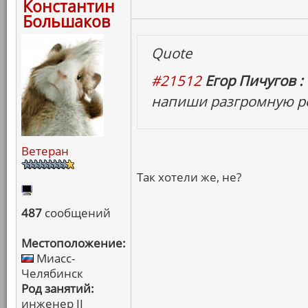
Константин
Большаков
Quote
#21512
Егор Пичугов :
напиши разгромную ре
Ветеран
Так хотели же, не?
487
сообщений
Местоположение:
Миасс-
Челябинск
Род занятий:
инженер II