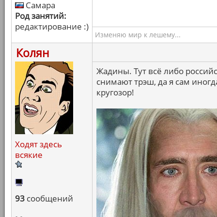
Самара
Род занятий:
редактирование :)
Изменяю мир к лешему...
Колян
Жадины. Тут всё либо россий
снимают трэш, да я сам иног
кругозор!
Ходят здесь
всякие
93
сообщений