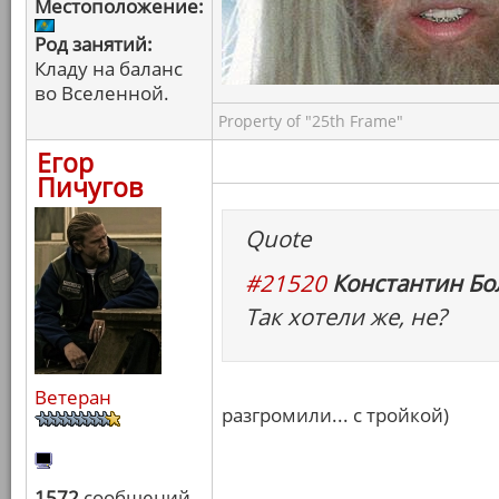
Местоположение:
Род занятий:
Кладу на баланс
во Вселенной.
Property of "25th Frame"
Егор
Пичугов
Quote
#21520
Константин Бо
Так хотели же, не?
Ветеран
разгромили... с тройкой)
1572
сообщений