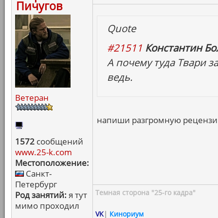
Пичугов
Quote
#21511
Константин Бо
А почему туда Твари з
ведь.
Ветеран
напиши разгромную рецензию
1572
сообщений
www.25-k.com
Местоположение:
Санкт-
Петербург
Темная сторона "25-го кадра"
Род занятий:
я тут
мимо проходил
VK
|
Кинориум