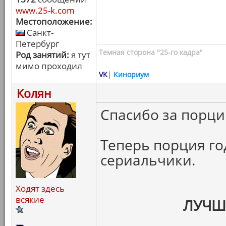
www.25-k.com
Местоположение:
Санкт-
Петербург
Темная сторона "25-го кадра"
Род занятий:
я тут
мимо проходил
VK
|
Кинориум
Колян
Спасибо за порци
Теперь порция г
сериальчики.
Ходят здесь
всякие
ЛУЧШ