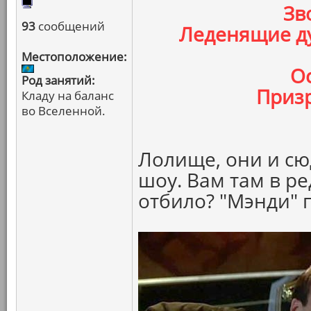
Зв
93
сообщений
Леденящие д
Местоположение:
О
Род занятий:
Призр
Кладу на баланс
во Вселенной.
Лолище, они и сю
шоу. Вам там в р
отбило? "Мэнди" 