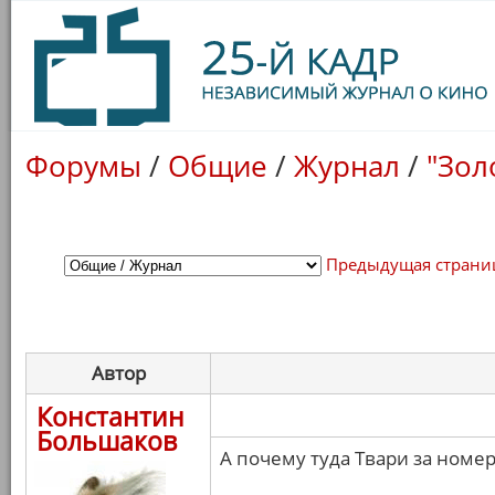
Форумы
/
Общие
/
Журнал
/
"Зол
Предыдущая страни
Автор
Константин
Большаков
А почему туда Твари за номе