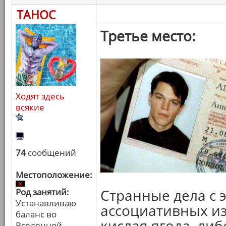
ТАНОС
Третье место:
Ходят здесь
всякие
74
сообщений
Местоположение:
Странные дела с 
Род занятий:
Устанавливаю
ассоциативных и
баланс во
кислая ягода, либ
Вселенной.